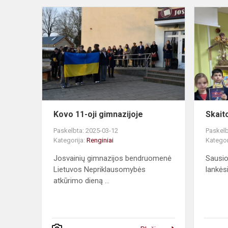
Kovo
11-
oji
gimnazijoje
Kovo 11-oji gimnazijoje
Skait
Paskelbta: 2025-03-12
Paskelb
Kategorija:
Renginiai
Kategor
Josvainių gimnazijos bendruomenė
Sausio
Lietuvos Nepriklausomybės
lankės
atkūrimo dieną ...