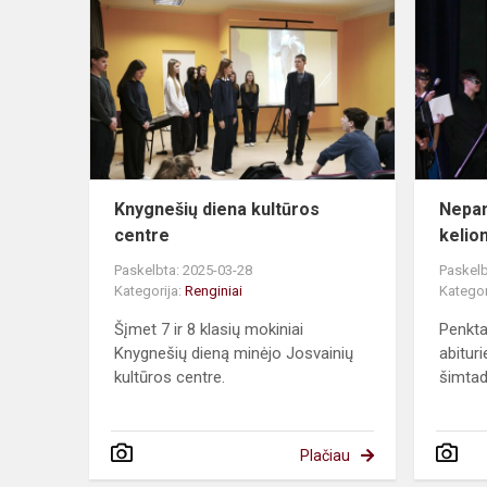
diena
kultūros
centre
Knygnešių diena kultūros
Nepa
centre
kelio
Paskelbta: 2025-03-28
Paskelb
Kategorija:
Renginiai
Kategor
Šįmet 7 ir 8 klasių mokiniai
Penkta
Knygnešių dieną minėjo Josvainių
abituri
kultūros centre.
šimtadi
Plačiau