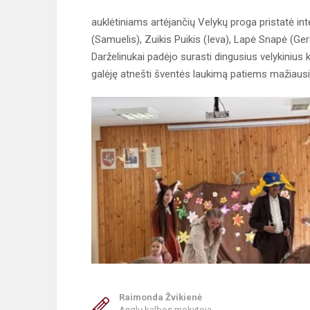
auklėtiniams artėjančių Velykų proga pristatė int
(Samuelis), Zuikis Puikis (Ieva), Lapė Snapė (Gerd
Darželinukai padėjo surasti dingusius velykinius
galėję atnešti šventės laukimą patiems mažiaus
Raimonda Žvikienė
Anglų kalbos mokytoja