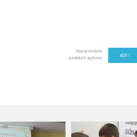
Nepamirškite
1
AČIŪ
padėkoti autoriui
Kas
knygose