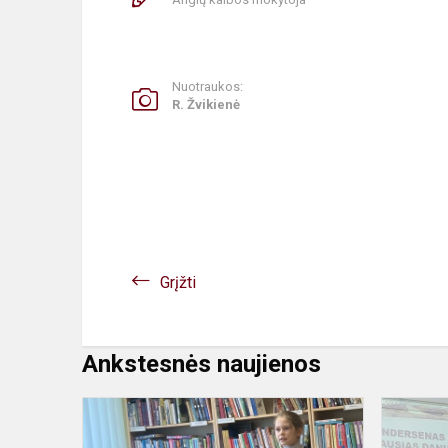
Nuotraukos:
R. Žvikienė
Grįžti
Ankstesnės naujienos
Užklasinio
skaitymo