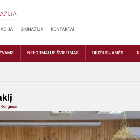
NAZIJA
MACIJA
GIMNAZIJA
KONTAKTAI
TĖVAMS
NEFORMALUS ŠVIETIMAS
DIDŽIUOJAMĖS
R
klį
:
Renginiai