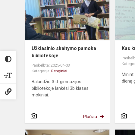
pamoka
bibliotekoje
Užklasinio skaitymo pamoka
Kas k
bibliotekoje
Paskelb
Kategor
Paskelbta: 2025-04-03
Kategorija:
Renginiai
Minint
dieną 
Balandžio 3 d. gimnazijos
bibliotekoje lankėsi 3b klasės
mokiniai.
Plačiau
Knygnešių