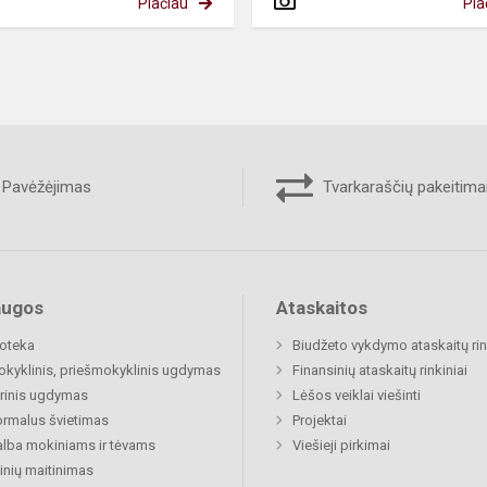
Plačiau
Pla
Pavėžėjimas
Tvarkaraščių pakeitima
augos
Ataskaitos
ioteka
Biudžeto vykdymo ataskaitų rin
okyklinis, priešmokyklinis ugdymas
Finansinių ataskaitų rinkiniai
rinis ugdymas
Lėšos veiklai viešinti
rmalus švietimas
Projektai
lba mokiniams ir tėvams
Viešieji pirkimai
nių maitinimas