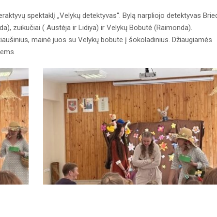
eraktyvų spektaklį „Velykų detektyvas“. Bylą narpliojo detektyvas Brie
a), zuikučiai ( Austėja ir Lidiya) ir Velykų Bobutė (Raimonda).
 kiaušinius, mainė juos su Velykų bobute į šokoladinius. Džiaugiamės
iems.