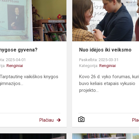
gyvena?
nygose gyvena?
Nuo idėjos iki veiksmo
ta: 2025-04-01
Paskelbta: 2025-03-31
ija:
Renginiai
Kategorija:
Renginiai
 Tarptautinę vaikiškos knygos
Kovo 26 d. vyko forumas, kur
gimnazijos...
buvo keliais etapais vykusio
projekto...
Plačiau
Pla
Nepamirštama