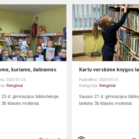
Skaitome,
kuriame,
dalinamės
ome, kuriame, dalinamės
Kartu verskime knygos l
ta: 2025-01-23
Paskelbta: 2025-01-21
ija:
Renginiai
Kategorija:
Renginiai
 23 d. gimnazijos bibliotekoje
Sausio 21 d. gimnazijos bibli
i 3b klasės mokiniai.
lankėsi 3b klasės mokiniai.