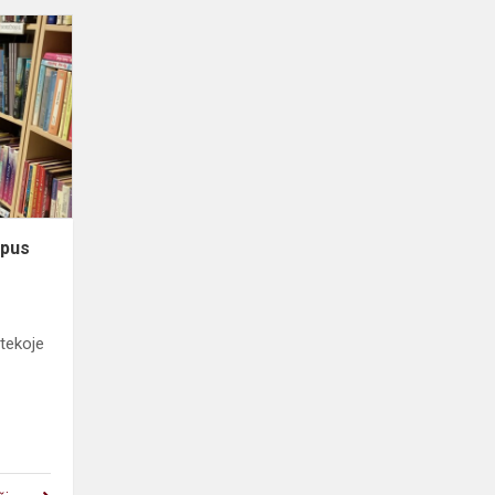
Kartu
verskime
knygos
lapus
apus
otekoje