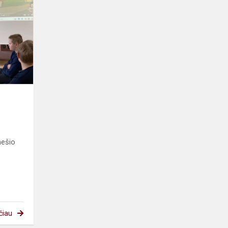
keliais
nešio
čiau