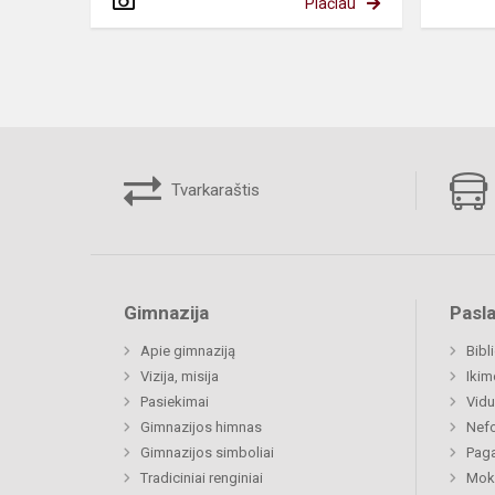
Plačiau
Tvarkaraštis
Gimnazija
Pasl
Apie gimnaziją
Bibl
Vizija, misija
Ikim
Pasiekimai
Vidu
Gimnazijos himnas
Nefo
Gimnazijos simboliai
Paga
Tradiciniai renginiai
Moki