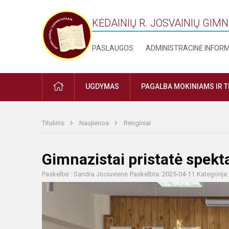
KĖDAINIŲ R. JOSVAINIŲ GIM
PASLAUGOS
ADMINISTRACINĖ INFOR
PRADŽIA
UGDYMAS
PAGALBA MOKINIAMS IR 
Titulinis
Naujienos
Renginiai
Gimnazistai pristatė spekta
Paskelbė : Sandra Jociuvienė
Paskelbta: 2025-04-11
Kategorija