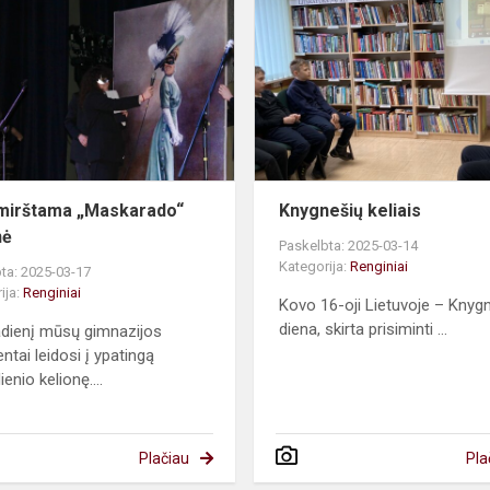
„Maskarado“
kelionė
mirštama „Maskarado“
Knygnešių keliais
nė
Paskelbta: 2025-03-14
Kategorija:
Renginiai
ta: 2025-03-17
ija:
Renginiai
Kovo 16-oji Lietuvoje – Knyg
diena, skirta prisiminti ...
dienį mūsų gimnazijos
entai leidosi į ypatingą
enio kelionę....
Plačiau
Pla