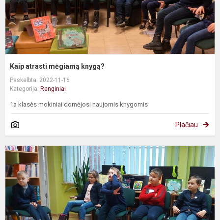
Kaip atrasti mėgiamą knygą?
Paskelbta: 2022-11-16
Kategorija:
Renginiai
1a klasės mokiniai domėjosi naujomis knygomis
Plačiau
A
s
k
p