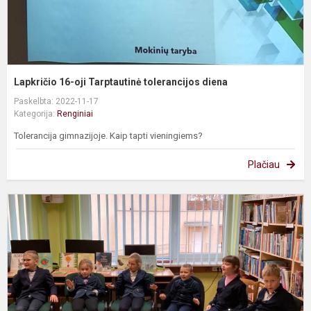
Lapkričio 16-oji Tarptautinė tolerancijos diena
Paskelbta: 2022-11-17
Kategorija:
Renginiai
Tolerancija gimnazijoje. Kaip tapti vieningiems?
Plačiau
K
a
m
k