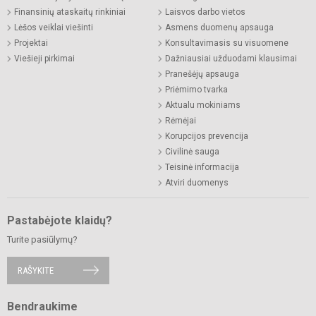
Finansinių ataskaitų rinkiniai
Laisvos darbo vietos
Lėšos veiklai viešinti
Asmens duomenų apsauga
Projektai
Konsultavimasis su visuomene
Viešieji pirkimai
Dažniausiai užduodami klausimai
Pranešėjų apsauga
Priėmimo tvarka
Aktualu mokiniams
Rėmėjai
Korupcijos prevencija
Civilinė sauga
Teisinė informacija
Atviri duomenys
Pastabėjote klaidų?
Turite pasiūlymų?
RAŠYKITE
Bendraukime