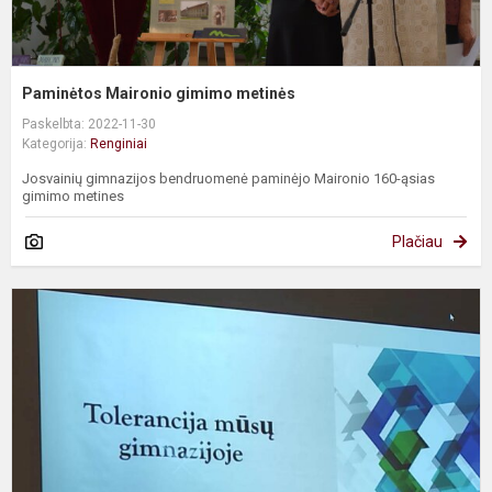
Paminėtos Maironio gimimo metinės
Paskelbta: 2022-11-30
Kategorija:
Renginiai
Josvainių gimnazijos bendruomenė paminėjo Maironio 160-ąsias
gimimo metines
Plačiau
L
1
oj
T
t
d