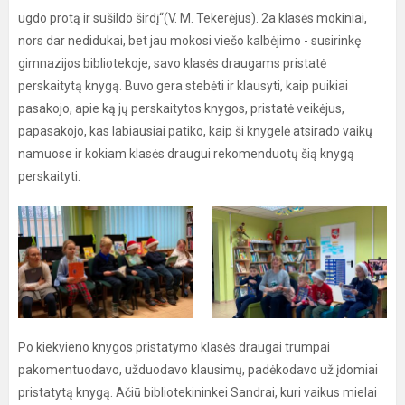
ugdo protą ir sušildo širdį“(V. M. Tekerėjus). 2a klasės mokiniai,
nors dar nedidukai, bet jau mokosi viešo kalbėjimo - susirinkę
gimnazijos bibliotekoje, savo klasės draugams pristatė
perskaitytą knygą. Buvo gera stebėti ir klausyti, kaip puikiai
pasakojo, apie ką jų perskaitytos knygos, pristatė veikėjus,
papasakojo, kas labiausiai patiko, kaip ši knygelė atsirado vaikų
namuose ir kokiam klasės draugui rekomenduotų šią knygą
perskaityti.
Po kiekvieno knygos pristatymo klasės draugai trumpai
pakomentuodavo, užduodavo klausimų, padėkodavo už įdomiai
pristatytą knygą. Ačiū bibliotekininkei Sandrai, kuri vaikus mielai