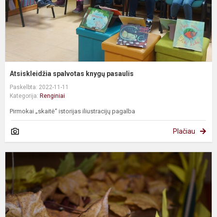
Atsiskleidžia spalvotas knygų pasaulis
Paskelbta: 2022-11-11
Kategorija:
Renginiai
Pirmokai „skaitė“ istorijas iliustracijų pagalba
Plačiau
J
g
g
(