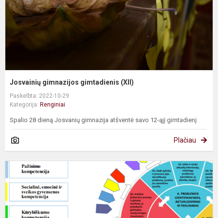
Josvainių gimnazijos gimtadienis (XII)
Paskelbta: 2022-10-29
Kategorija:
Renginiai
Spalio 28 dieną Josvanių gimnazija atšventė savo 12-ąjį gimtadienį
Plačiau
K
b
g