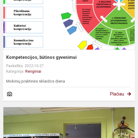
Kompetencijos, būtinos gyvenimui
Paskelbta: 2022-10-27
Kategorija:
Renginiai
Mokinių praktinės sklaidos diena
Plačiau
S
t
g