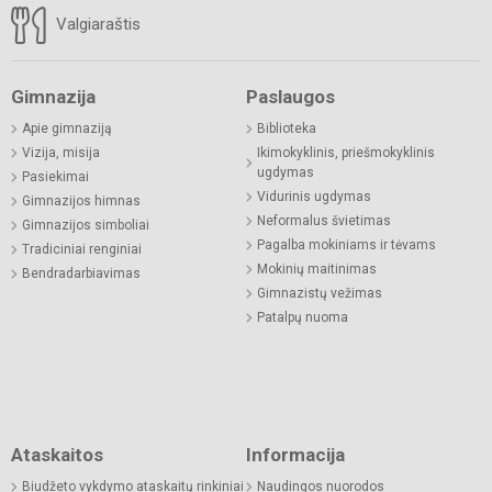
Valgiaraštis
Gimnazija
Paslaugos
Apie gimnaziją
Biblioteka
Vizija, misija
Ikimokyklinis, priešmokyklinis
ugdymas
Pasiekimai
Vidurinis ugdymas
Gimnazijos himnas
Neformalus švietimas
Gimnazijos simboliai
Pagalba mokiniams ir tėvams
Tradiciniai renginiai
Mokinių maitinimas
Bendradarbiavimas
Gimnazistų vežimas
Patalpų nuoma
Ataskaitos
Informacija
Biudžeto vykdymo ataskaitų rinkiniai
Naudingos nuorodos