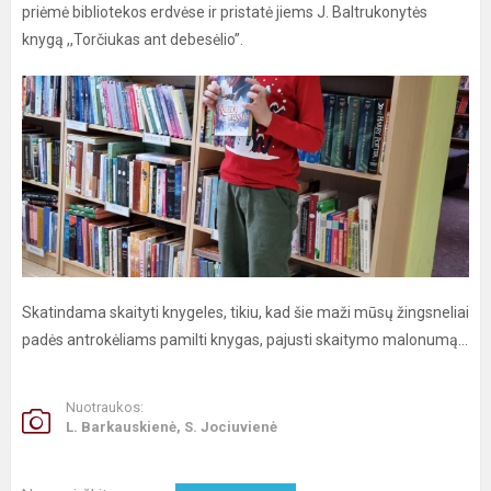
priėmė bibliotekos erdvėse ir pristatė jiems J. Baltrukonytės
knygą ,,Torčiukas ant debesėlio”.
Skatindama skaityti knygeles, tikiu, kad šie maži mūsų žingsneliai
padės antrokėliams pamilti knygas, pajusti skaitymo malonumą…
Nuotraukos:
L. Barkauskienė, S. Jociuvienė