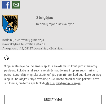
Steigėjas
Kėdainių rajono savivaldybė
Kėdainių r. Josvainių gimnazija
Savivaldybės biudžetinė įstaiga
Ariogalos g. 19, 58187 Josvainiai, Kėdainių r.
Tel.
0 347 73274
El. p.
mokykla@josvainiugimnazija.lt
Duomenys kaupiami ir saugomi
Juridinių asmenų registre
Šioje svetainėje naudojame slapukus siekdami užtikrinti jums teikiamų
Įmonės kodas 191018728
paslaugų kokybę, analizuoti svetainės naudojimą ir optimizuoti naršymo
patirtį. Spustelėję mygtuką „Sutinku“, jūs patvirtinate, kad sutinkate su visų
slapukų naudojimu šioje svetainėje. Jei norite atšaukti arba pakeisti savo
sutikimus, prašome apsilankyti
slapukų valdymo puslapyje
.
© 2020. Kėdainių r. Josvainių gimnazija. Visos teisės saugomos.
Kopijuoti turinį be raštiško gimnazijos sutikimo griežtai draudžiama.
NUSTATYMAI
Prieinamumo paraiška
Slapukų valdymas