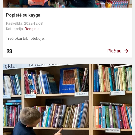
Popietė su knyga
Paskelbta: 2022-12-08
Kategorija:
Renginiai
Trečiokai bibliotekoje...
Plačiau
Ž
a
ir
s
v
b
k