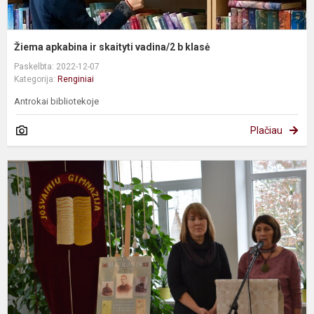
Žiema apkabina ir skaityti vadina/2 b klasė
Paskelbta: 2022-12-07
Kategorija:
Renginiai
Antrokai bibliotekoje
Plačiau
P
M
g
m