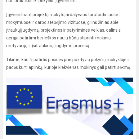
nuo praktikos iki pokyčio“ įgyvendinti.
Įgyvendinant projektą mokytojai dalyvaus tarptautiniuose
mokymuose ir darbo stebėjimo vizituose, gilins žinias apie
įtraukųjį ugdymą, projektines ir patyrimines veiklas, dalinsis
gerąja patirtimi bei ieškos naujų būdų stiprinti mokinių
motyvaciją ir įsitraukimą į ugdymo procesą.
Tikime, kad ši patirtis prisidės prie pozityvių pokyčių mokykloje ir
padės kurti aplinką, kurioje kiekvienas mokinys gali patirti sėkmę.