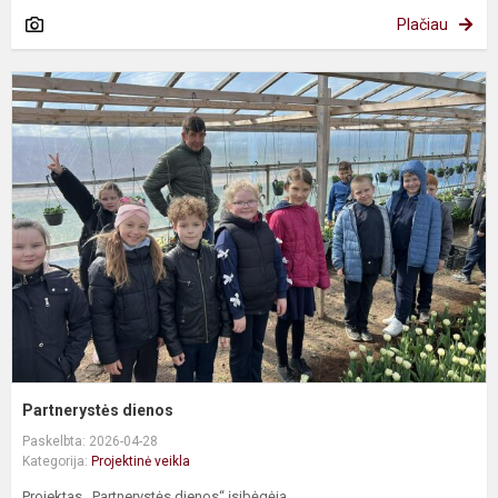
Plačiau
P
d
Partnerystės dienos
Paskelbta: 2026-04-28
Kategorija:
Projektinė veikla
Projektas ,,Partnerystės dienos“ įsibėgėja.