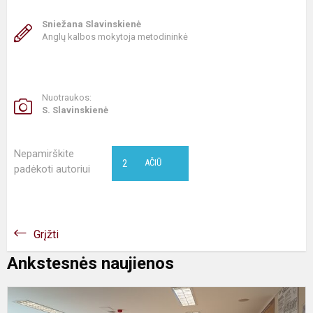
Sniežana Slavinskienė
Anglų kalbos mokytoja metodininkė
Nuotraukos:
S. Slavinskienė
Nepamirškite
2
AČIŪ
padėkoti autoriui
Grįžti
Ankstesnės naujienos
N
d