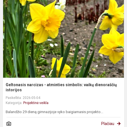
G
n
-
a
s
v
d
Geltonasis narcizas - atminties simbolis: vaikų dienoraščių
istorijos
Paskelbta: 2026-05-04
Kategorija:
Projektinė veikla
Balandžio 29 dieną gimnazijoje vyko baigiamasis projekto...
Plačiau