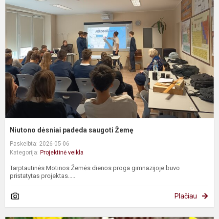
p
s
Ž
Niutono dėsniai padeda saugoti Žemę
Paskelbta: 2026-05-06
Kategorija:
Projektinė veikla
Tarptautinės Motinos Žemės dienos proga gimnazijoje buvo
pristatytas projektas.....
Plačiau