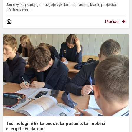
Jau dvyliktą kartą gimnazijoje vykdomas pradinių klasių projektas
,,Partnerystės...
Plačiau
T
f
p
k
a
m
e
Technologinė fizika puode: kaip aštuntokai mokėsi
energetinės darnos