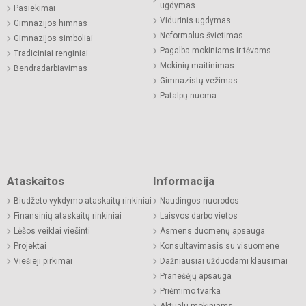
ugdymas
Pasiekimai
Vidurinis ugdymas
Gimnazijos himnas
Neformalus švietimas
Gimnazijos simboliai
Pagalba mokiniams ir tėvams
Tradiciniai renginiai
Mokinių maitinimas
Bendradarbiavimas
Gimnazistų vežimas
Patalpų nuoma
Ataskaitos
Informacija
Biudžeto vykdymo ataskaitų rinkiniai
Naudingos nuorodos
Finansinių ataskaitų rinkiniai
Laisvos darbo vietos
Lėšos veiklai viešinti
Asmens duomenų apsauga
Projektai
Konsultavimasis su visuomene
Viešieji pirkimai
Dažniausiai užduodami klausimai
Pranešėjų apsauga
Priėmimo tvarka