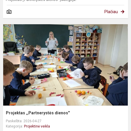
Plačiau
P
,
d
Projektas ,,Partnerystės dienos"
Paskelbta: 2026-04-27
Kategorija:
Projektinė veikla