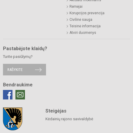
Aktualu mokiniams
Rėmėjai
Korupcijos prevencija
Civilinė sauga
Teisinė informacija
Atviri duomenys
Pastabėjote klaidų?
Turite pasiūlymų?
RAŠYKITE
Bendraukime
Steigėjas
Kėdainių rajono savivaldybė