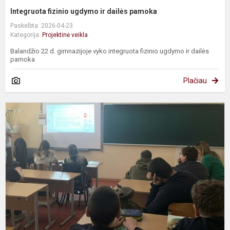
Integruota fizinio ugdymo ir dailės pamoka
Paskelbta: 2026-04-23
Kategorija:
Projektinė veikla
Balandžio 22 d. gimnazijoje vyko integruota fizinio ugdymo ir dailės
pamoka
Plačiau
I
p