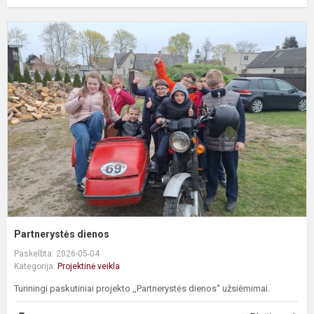
P
d
Partnerystės dienos
Paskelbta: 2026-05-04
Kategorija:
Projektinė veikla
Turiningi paskutiniai projekto ,,Partnerystės dienos“ užsiėmimai.