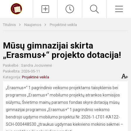
Paieška
Men
Titulinis
Naujienos
Projektinė veikla
Mūsų gimnazijai skirta
„Erasmus+“ projekto dotacija!
Paskelbė : Sandra Jociuvienė
Paskelbta: 2026-05-11
Kategorija:
Projektinė veikla
„Erasmus+“ 1 pagrindinio veiksmo projektams taisyklėmis bei
programos „Erasmus+“ mobilumo projektų atrankos komisijos
siūlymu, Švietimo mainų paramos fondas skyrė dotaciją mūsų
gimnazijai programos „Erasmus+“ 1 pagrindinio veiksmo
bendrojo ugdymo mobilumo projektui Nr. 2026-1-LT01-KA122-
SCH-000448530 „Įtraukus ugdymas kiekvieno mokinio sėkmei –