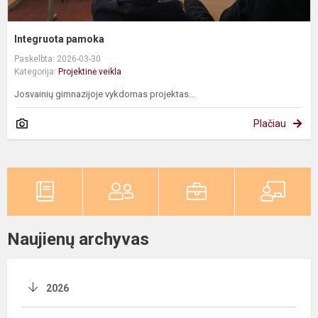
Integruota pamoka
Paskelbta: 2026-03-30
Kategorija:
Projektinė veikla
Josvainių gimnazijoje vykdomas projektas...
Plačiau
Naujienų archyvas
2026