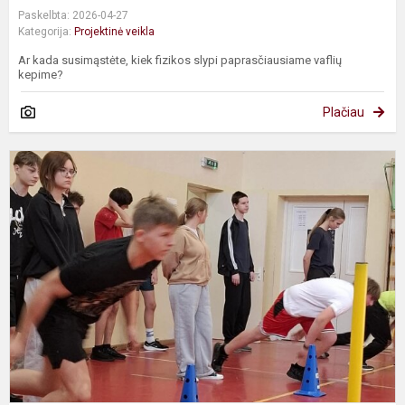
Paskelbta: 2026-04-27
Kategorija:
Projektinė veikla
Ar kada susimąstėte, kiek fizikos slypi paprasčiausiame vaflių
kepime?
Plačiau
I
f
u
ir
d
p