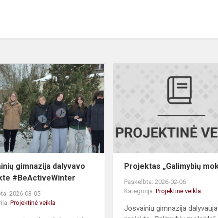
Josvainių
gimnazija
dalyvavo
projekte
#BeActiveWinter
inių gimnazija dalyvavo
Projektas „Galimybių mok
kte #BeActiveWinter
Paskelbta: 2026-02-06
Kategorija:
Projektinė veikla
ta: 2026-03-05
ija:
Projektinė veikla
Josvainių gimnazija dalyvauj