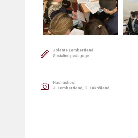
Jolanta Lembertienė
Socialinė pedagogė
Nuotraukos:
J. Lembertienė, G. Lukošienė