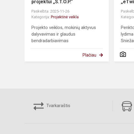
projektui „S.T.O.P.“
„eTwi
Paskelbta: 2025-11-26
Paskelb
Kategorija:
Projektinė veikla
Kategor
Projekto veiklos, mokinių aktyvus
Penkto
dalyvavimas ir glaudus
lydima
bendradarbiavimas
Snieža
Plačiau
Tvarkaraštis