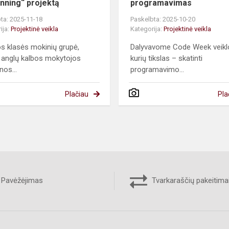
nning“ projektą
programavimas
ta: 2025-11-18
Paskelbta: 2025-10-20
ija:
Projektinė veikla
Kategorija:
Projektinė veikla
s klasės mokinių grupė,
Dalyvavome Code Week veikl
 anglų kalbos mokytojos
kurių tikslas – skatinti
nos...
programavimo...
Plačiau
Pla
Pavėžėjimas
Tvarkaraščių pakeitima