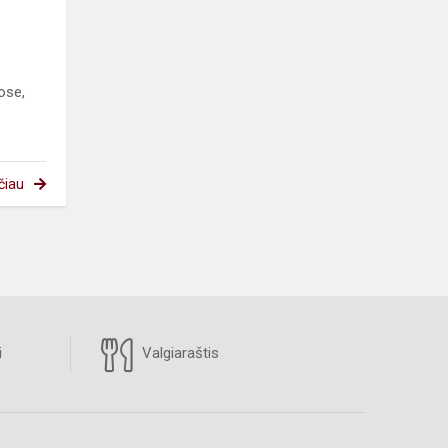
ose,
čiau
i
Valgiaraštis