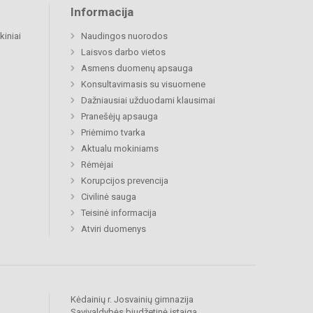
Informacija
kiniai
Naudingos nuorodos
Laisvos darbo vietos
Asmens duomenų apsauga
Konsultavimasis su visuomene
Dažniausiai užduodami klausimai
Pranešėjų apsauga
Priėmimo tvarka
Aktualu mokiniams
Rėmėjai
Korupcijos prevencija
Civilinė sauga
Teisinė informacija
Atviri duomenys
Kėdainių r. Josvainių gimnazija
Savivaldybės biudžetinė įstaiga