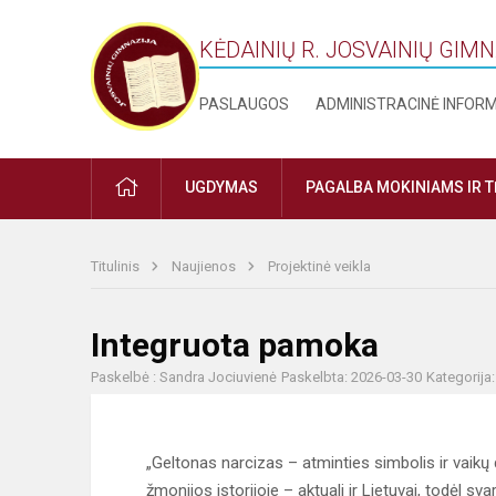
KĖDAINIŲ R. JOSVAINIŲ GIM
PASLAUGOS
ADMINISTRACINĖ INFOR
PRADŽIA
UGDYMAS
PAGALBA MOKINIAMS IR 
Titulinis
Naujienos
Projektinė veikla
Integruota pamoka
Paskelbė : Sandra Jociuvienė
Paskelbta: 2026-03-30
Kategorija
„Geltonas narcizas – atminties simbolis ir vaikų 
žmonijos istorijoje – aktuali ir Lietuvai, todėl sv