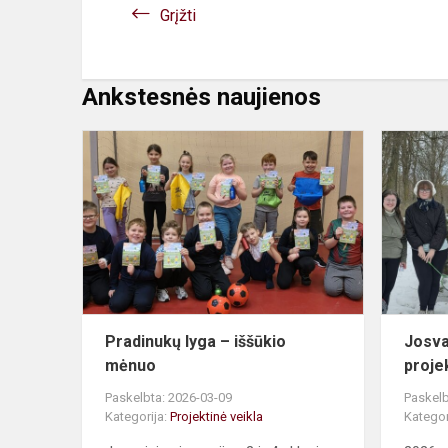
Grįžti
Ankstesnės naujienos
Pradinukų
lyga
–
iššūkio
mėnuo
Pradinukų lyga – iššūkio
Josva
mėnuo
proje
Paskelbta: 2026-03-09
Paskelb
Kategorija:
Projektinė veikla
Kategor