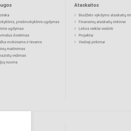
augos
Ataskaitos
ioteka
Biudžeto vykdymo ataskaitų rin
okyklinis, priešmokyklinis ugdymas
Finansinių ataskaitų rinkiniai
rinis ugdymas
Lėšos veiklai viešinti
rmalus švietimas
Projektai
lba mokiniams ir tėvams
Viešieji pirkimai
nių maitinimas
azistų vežimas
alpų nuoma