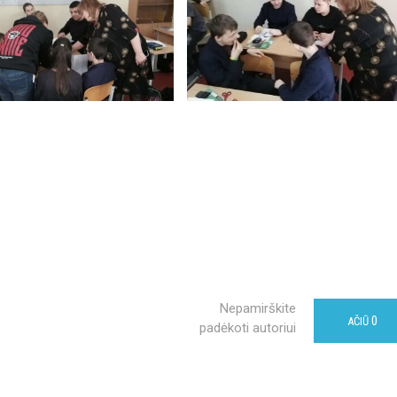
Nepamirškite
0
AČIŪ
padėkoti autoriui