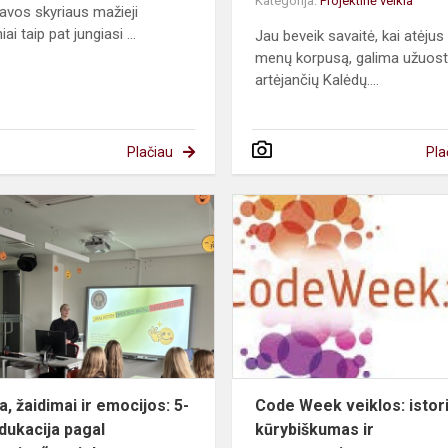
Kategorija:
Projektinė veikla
avos skyriaus mažieji
iai taip pat jungiasi ...
Jau beveik savaitė, kai atėjus 
menų korpusą, galima užuost
artėjančių Kalėdų....
Plačiau
Pla
Kūryba,
žaidimai
ir
emocijos:
m
5-
okų
edukacija
pagal
„eTwinn...
, žaidimai ir emocijos: 5-
Code Week veiklos: istori
dukacija pagal
kūrybiškumas ir