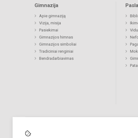
Gimnazija
Pasl
Apie gimnaziją
Bibl
Vizija, misija
Ikim
Pasiekimai
Vidu
Gimnazijos himnas
Nefo
Gimnazijos simboliai
Paga
Tradiciniai renginiai
Moki
Bendradarbiavimas
Gimn
Pat