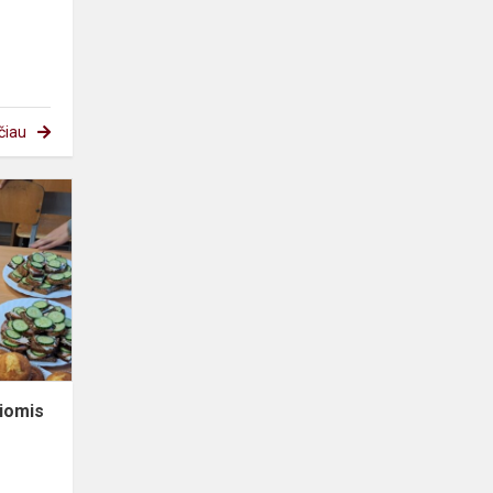
čiau
Gimnazija
kvepia
artėjančiomis
Kalėdomis!
čiomis