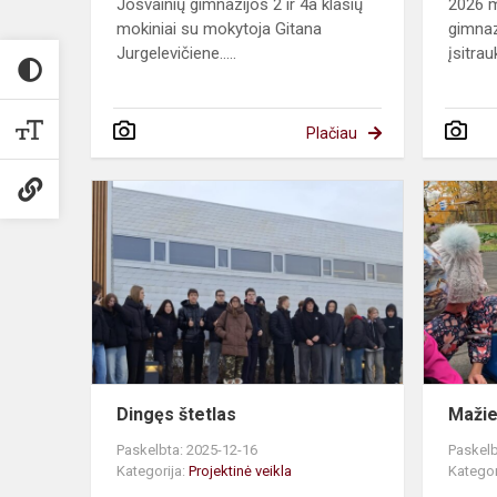
Josvainių gimnazijos 2 ir 4a klasių
2026 m
mokiniai su mokytoja Gitana
gimnaz
Jurgelevičiene.....
įsitrauk
Plačiau
Dingęs
štetlas
Dingęs štetlas
Mažiej
Paskelbta: 2025-12-16
Paskelb
Kategorija:
Projektinė veikla
Kategor