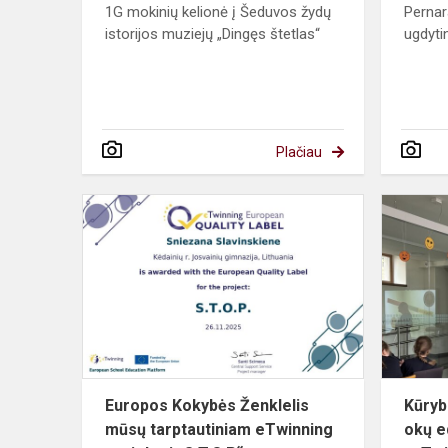
1G mokinių kelionė į Šeduvos žydų
Pernar
istorijos muziejų „Dingęs štetlas“
ugdytin
Plačiau
Europos
Kokybės
Ženklelis
mūsų
tarptautinia
eTwinning
proj...
Europos Kokybės Ženklelis
Kūryba
mūsų tarptautiniam eTwinning
okų e