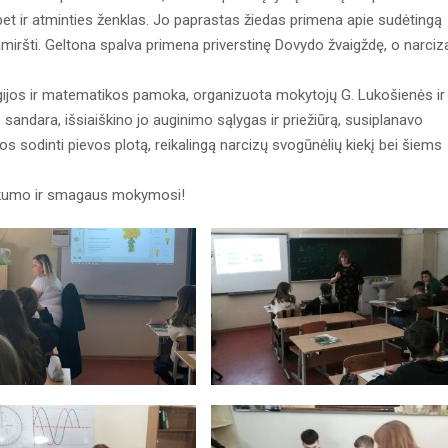
bet ir atminties ženklas. Jo paprastas žiedas primena apie sudėtingą
pamiršti. Geltona spalva primena priverstinę Dovydo žvaigždę, o narciz
ogijos ir matematikos pamoka, organizuota mokytojų G. Lukošienės ir 
sandara, išsiaiškino jo auginimo sąlygas ir priežiūrą, susiplanavo
 sodinti pievos plotą, reikalingą narcizų svogūnėlių kiekį bei šiems
škumo ir smagaus mokymosi!