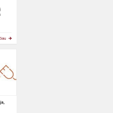
į
i
čiau
Code
Week
veiklos:
istorija,
kūrybiškumas
ir
programavimas
ja,