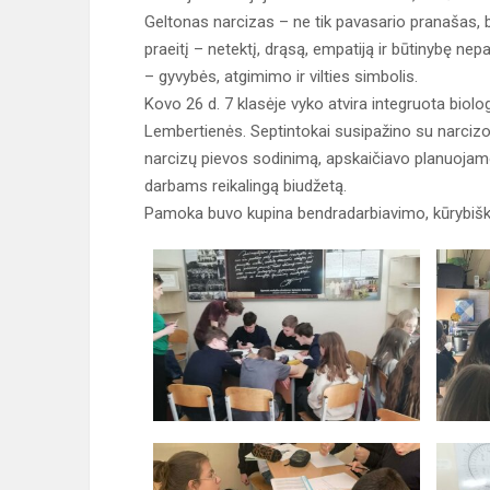
Geltonas narcizas – ne tik pavasario pranašas, 
praeitį – netektį, drąsą, empatiją ir būtinybę ne
– gyvybės, atgimimo ir vilties simbolis.
Kovo 26 d. 7 klasėje vyko atvira integruota biol
Lembertienės. Septintokai susipažino su narcizo 
narcizų pievos sodinimą, apskaičiavo planuojamos
darbams reikalingą biudžetą.
Pamoka buvo kupina bendradarbiavimo, kūrybi