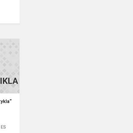
Projektas
„Galimybių
mokykla“
ykla“
a ES