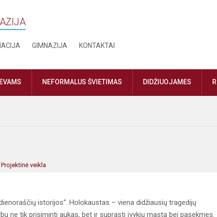
NAZIJA
MACIJA
GIMNAZIJA
KONTAKTAI
TĖVAMS
NEFORMALUS ŠVIETIMAS
DIDŽIUOJAMĖS
R
:
Projektinė veikla
dienoraščių istorijos“. Holokaustas – viena didžiausių tragedijų
arbu ne tik prisiminti aukas, bet ir suprasti įvykių mastą bei pasekmes.