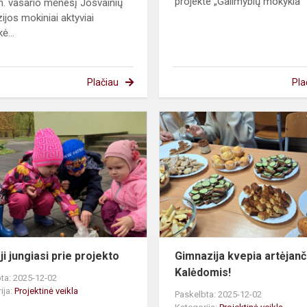
projekte „Galimybių mokykla“
. vasario mėnesį Josvainių
ijos mokiniai aktyviai
ė...
Plačiau
Pla
Mažieji
jungiasi
prie
projekto
i jungiasi prie projekto
Gimnazija kvepia artėjan
Kalėdomis!
ta: 2025-12-02
ija:
Projektinė veikla
Paskelbta: 2025-12-02