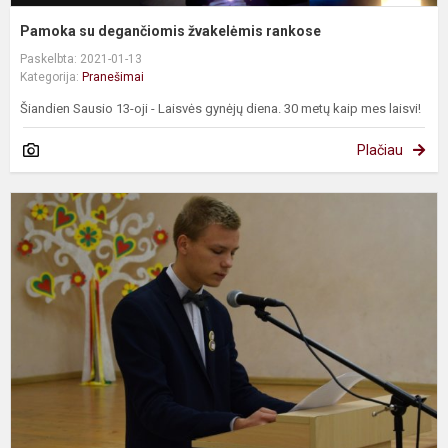
Pamoka su degančiomis žvakelėmis rankose
Paskelbta: 2021-01-13
Kategorija:
Pranešimai
Šiandien Sausio 13-oji - Laisvės gynėjų diena. 30 metų kaip mes laisvi!
Plačiau
G
L
–
n
M
t
p