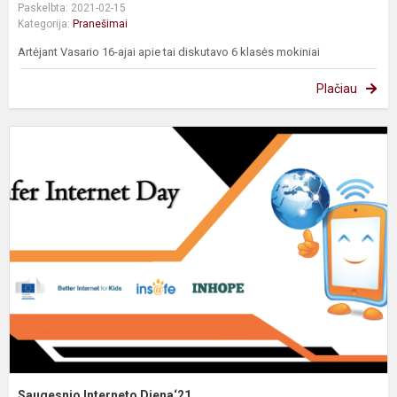
Paskelbta: 2021-02-15
Kategorija:
Pranešimai
Artėjant Vasario 16-ajai apie tai diskutavo 6 klasės mokiniai
Plačiau
S
I
D
Saugesnio Interneto Diena‘21