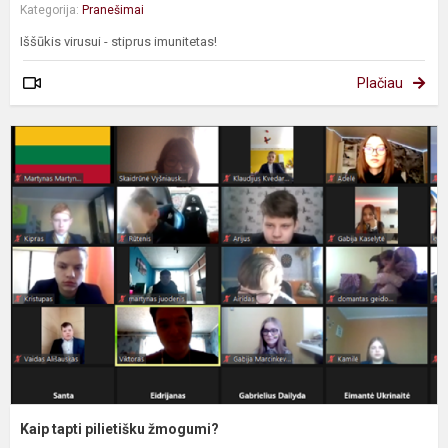
Kategorija:
Pranešimai
Iššūkis virusui - stiprus imunitetas!
Plačiau
K
t
p
ž
Kaip tapti pilietišku žmogumi?