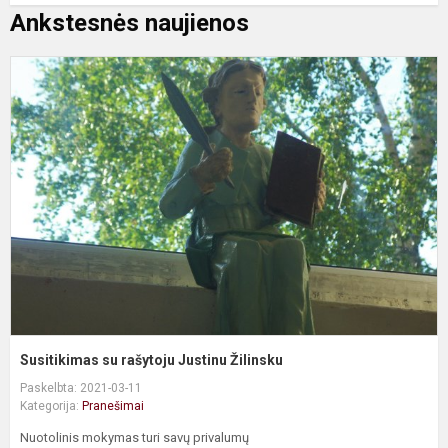
Ankstesnės naujienos
S
s
r
J
Ž
Susitikimas su rašytoju Justinu Žilinsku
Paskelbta: 2021-03-11
Kategorija:
Pranešimai
Nuotolinis mokymas turi savų privalumų