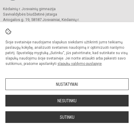
Kėdainių r. Josvainių gimnazija
Savivaldybės biudžetinė įstaiga
Ariogalos g. 19, 58187 Josvainiai, Kėdainių r.
Tel.
0 347 73274
El. p.
mokykla@josvainiugimnazija.lt
Duomenys kaupiami ir saugomi
Juridinių asmenų registre
Šioje svetainėje naudojame slapukus siekdami užtikrinti jums teikiamų
Įmonės kodas 191018728
paslaugų kokybę, analizuoti svetainės naudojimą ir optimizuoti naršymo
patirtį. Spustelėję mygtuką „Sutinku“, jūs patvirtinate, kad sutinkate su visų
slapukų naudojimu šioje svetainėje. Jei norite atšaukti arba pakeisti savo
sutikimus, prašome apsilankyti
slapukų valdymo puslapyje
.
© 2020. Kėdainių r. Josvainių gimnazija. Visos teisės saugomos.
Kopijuoti turinį be raštiško gimnazijos sutikimo griežtai draudžiama.
NUSTATYMAI
Prieinamumo paraiška
Slapukų valdymas
Sumanus būdas atnaujinti
NESUTINKU
mokyklos interneto
svetainę
SUTINKU