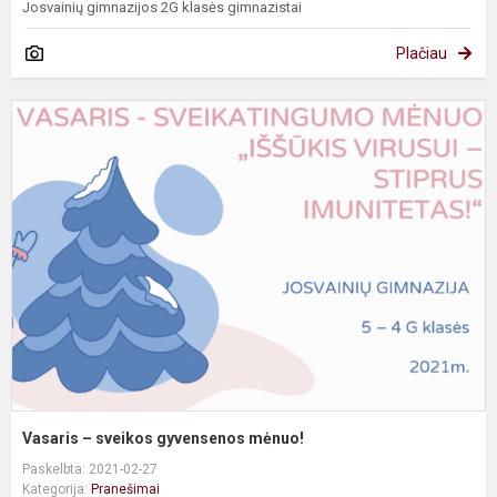
Josvainių gimnazijos 2G klasės gimnazistai
Plačiau
V
–
s
g
m
Vasaris – sveikos gyvensenos mėnuo!
Paskelbta: 2021-02-27
Kategorija:
Pranešimai