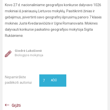
Kovo 27 d. nacionaliniame geografijos konkurse dalyvavo 1026
mokiniai iš įvairiausių Lietuvos mokyklų. Pasitikrinti žinias ir
gebėjimus, įsivertinti savo geografinį išprusimą panoro 7 klasės
mokinės Justė Kvedaravičiūtė ir Ugnė Romanovaitė. Mokines
dalyvauti konkurse paskatino geografijos mokytoja Sigita
Rukšėnienė.
Giedrė Lukošienė
Biologijos mokytoja
Nepamirškite
7
AČIŪ
padėkoti autoriui
Grįžti