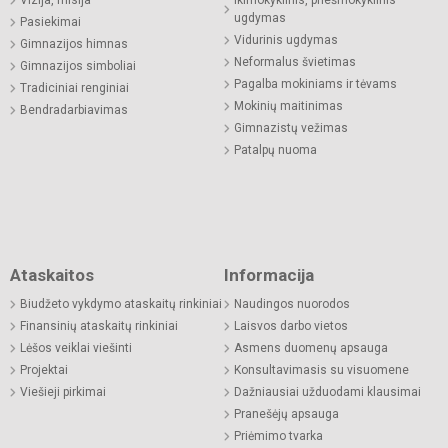
ugdymas
Pasiekimai
Vidurinis ugdymas
Gimnazijos himnas
Neformalus švietimas
Gimnazijos simboliai
Pagalba mokiniams ir tėvams
Tradiciniai renginiai
Mokinių maitinimas
Bendradarbiavimas
Gimnazistų vežimas
Patalpų nuoma
Ataskaitos
Informacija
Biudžeto vykdymo ataskaitų rinkiniai
Naudingos nuorodos
Finansinių ataskaitų rinkiniai
Laisvos darbo vietos
Lėšos veiklai viešinti
Asmens duomenų apsauga
Projektai
Konsultavimasis su visuomene
Viešieji pirkimai
Dažniausiai užduodami klausimai
Pranešėjų apsauga
Priėmimo tvarka