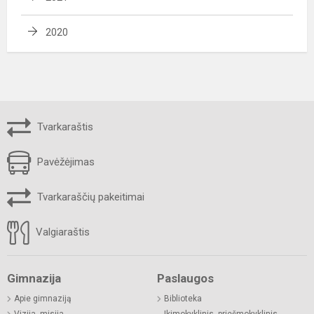
2020
Tvarkaraštis
Pavėžėjimas
Tvarkaraščių pakeitimai
Valgiaraštis
Gimnazija
Paslaugos
Apie gimnaziją
Biblioteka
Vizija, misija
Ikimokyklinis, priešmokyklinis