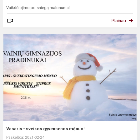
Vaikščiojimo po sniegą malonumai!
Plačiau
V
-
s
g
m
Vasaris - sveikos gyvensenos mėnuo!
Paskelbta: 2021-02-24