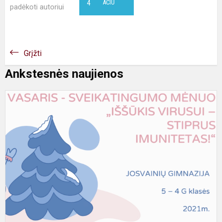
4
AČIŪ
padėkoti autoriui
Grįžti
Ankstesnės naujienos
V
–
s
g
m