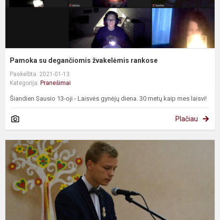
Pamoka su degančiomis žvakelėmis rankose
Paskelbta: 2021-01-13
Kategorija:
Pranešimai
Šiandien Sausio 13-oji - Laisvės gynėjų diena. 30 metų kaip mes laisvi!
Plačiau
G
L
–
n
M
t
p