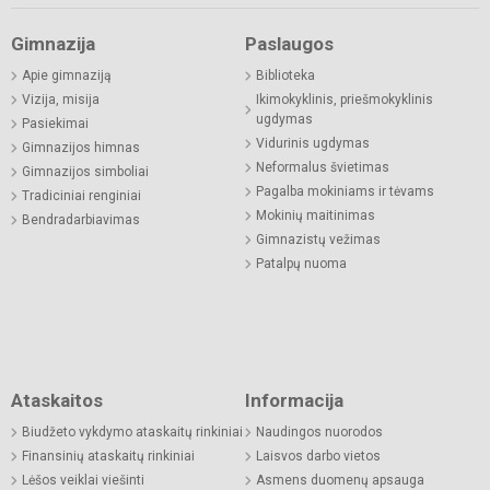
Gimnazija
Paslaugos
Apie gimnaziją
Biblioteka
Vizija, misija
Ikimokyklinis, priešmokyklinis
ugdymas
Pasiekimai
Vidurinis ugdymas
Gimnazijos himnas
Neformalus švietimas
Gimnazijos simboliai
Pagalba mokiniams ir tėvams
Tradiciniai renginiai
Mokinių maitinimas
Bendradarbiavimas
Gimnazistų vežimas
Patalpų nuoma
Ataskaitos
Informacija
Biudžeto vykdymo ataskaitų rinkiniai
Naudingos nuorodos
Finansinių ataskaitų rinkiniai
Laisvos darbo vietos
Lėšos veiklai viešinti
Asmens duomenų apsauga