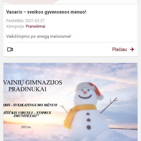
Vasaris – sveikos gyvensenos mėnuo!
Paskelbta: 2021-02-27
Kategorija:
Pranešimai
Vaikščiojimo po sniegą malonumai!
Plačiau
V
-
s
g
m