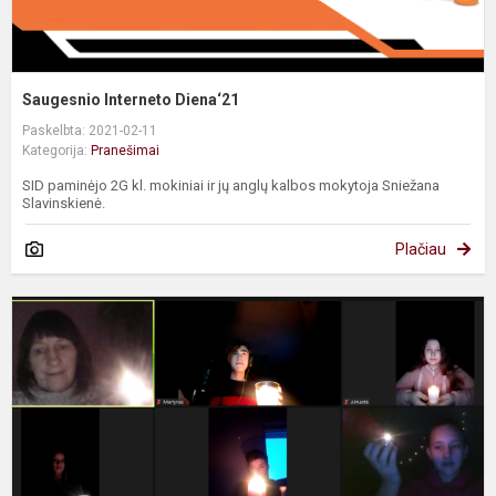
Saugesnio Interneto Diena‘21
Paskelbta: 2021-02-11
Kategorija:
Pranešimai
SID paminėjo 2G kl. mokiniai ir jų anglų kalbos mokytoja Sniežana
Slavinskienė.
Plačiau
P
s
d
ž
r