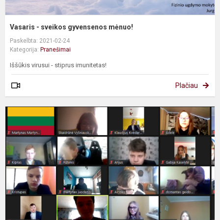
Vasaris - sveikos gyvensenos mėnuo!
Paskelbta: 2021-02-24
Kategorija:
Pranešimai
Iššūkis virusui - stiprus imunitetas!
Plačiau
K
t
p
ž