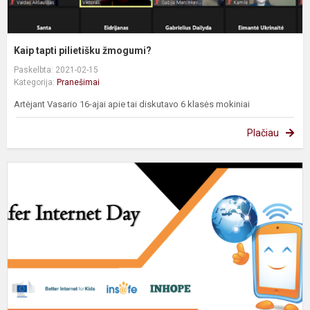
Kaip tapti pilietišku žmogumi?
Paskelbta: 2021-02-15
Kategorija:
Pranešimai
Artėjant Vasario 16-ajai apie tai diskutavo 6 klasės mokiniai
Plačiau
S
I
D