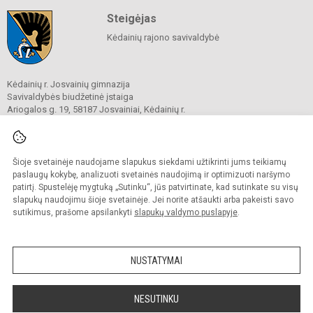
Steigėjas
Kėdainių rajono savivaldybė
Kėdainių r. Josvainių gimnazija
Savivaldybės biudžetinė įstaiga
Ariogalos g. 19, 58187 Josvainiai, Kėdainių r.
Tel.
0 347 73274
El. p.
mokykla@josvainiugimnazija.lt
Duomenys kaupiami ir saugomi
Juridinių asmenų registre
Šioje svetainėje naudojame slapukus siekdami užtikrinti jums teikiamų
Įmonės kodas 191018728
paslaugų kokybę, analizuoti svetainės naudojimą ir optimizuoti naršymo
patirtį. Spustelėję mygtuką „Sutinku“, jūs patvirtinate, kad sutinkate su visų
slapukų naudojimu šioje svetainėje. Jei norite atšaukti arba pakeisti savo
sutikimus, prašome apsilankyti
slapukų valdymo puslapyje
.
© 2020. Kėdainių r. Josvainių gimnazija. Visos teisės saugomos.
Kopijuoti turinį be raštiško gimnazijos sutikimo griežtai draudžiama.
NUSTATYMAI
Prieinamumo paraiška
Slapukų valdymas
Sumanus būdas atnaujinti
NESUTINKU
mokyklos interneto
svetainę