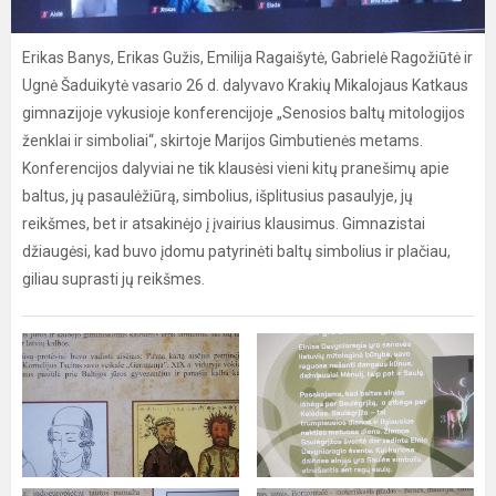
Erikas Banys, Erikas Gužis, Emilija Ragaišytė, Gabrielė Ragožiūtė ir
Ugnė Šaduikytė vasario 26 d. dalyvavo Krakių Mikalojaus Katkaus
gimnazijoje vykusioje konferencijoje „Senosios baltų mitologijos
ženklai ir simboliai“, skirtoje Marijos Gimbutienės metams.
Konferencijos dalyviai ne tik klausėsi vieni kitų pranešimų apie
baltus, jų pasaulėžiūrą, simbolius, išplitusius pasaulyje, jų
reikšmes, bet ir atsakinėjo į įvairius klausimus. Gimnazistai
džiaugėsi, kad buvo įdomu patyrinėti baltų simbolius ir plačiau,
giliau suprasti jų reikšmes.