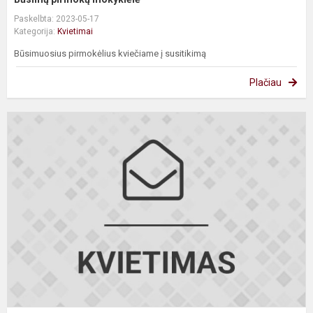
Paskelbta: 2023-05-17
Kategorija:
Kvietimai
Būsimuosius pirmokėlius kviečiame į susitikimą
Plačiau
U
a
ž