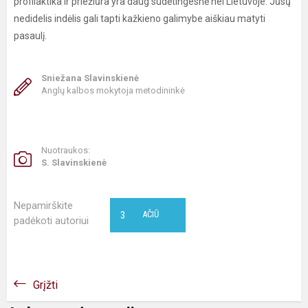
profilaktika ir priežiūra yra daug sudėtingesnė nei Lietuvoje. Jūsų
nedidelis indėlis gali tapti kažkieno galimybe aiškiau matyti
pasaulį.
Sniežana Slavinskienė
Anglų kalbos mokytoja metodininkė
Nuotraukos:
S. Slavinskienė
Nepamirškite
3
AČIŪ
padėkoti autoriui
Grįžti