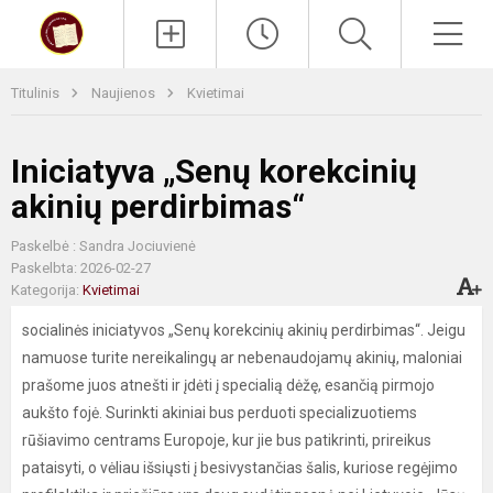
Paieška
Men
Titulinis
Naujienos
Kvietimai
Iniciatyva „Senų korekcinių
akinių perdirbimas“
Paskelbė : Sandra Jociuvienė
Paskelbta: 2026-02-27
Kategorija:
Kvietimai
socialinės iniciatyvos „Senų korekcinių akinių perdirbimas“. Jeigu
namuose turite nereikalingų ar nebenaudojamų akinių, maloniai
prašome juos atnešti ir įdėti į specialią dėžę, esančią pirmojo
aukšto fojė. Surinkti akiniai bus perduoti specializuotiems
rūšiavimo centrams Europoje, kur jie bus patikrinti, prireikus
pataisyti, o vėliau išsiųsti į besivystančias šalis, kuriose regėjimo