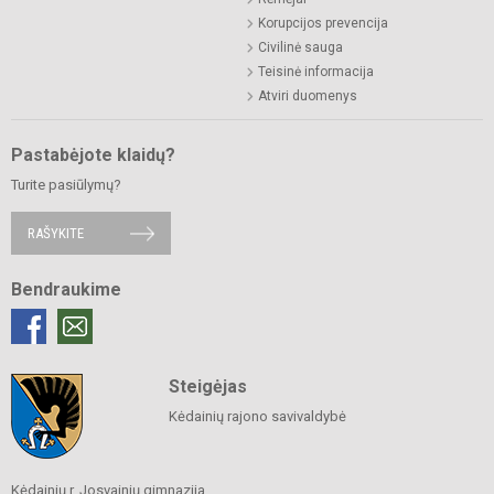
Korupcijos prevencija
Civilinė sauga
Teisinė informacija
Atviri duomenys
Pastabėjote klaidų?
Turite pasiūlymų?
RAŠYKITE
Bendraukime
Steigėjas
Kėdainių rajono savivaldybė
Kėdainių r. Josvainių gimnazija