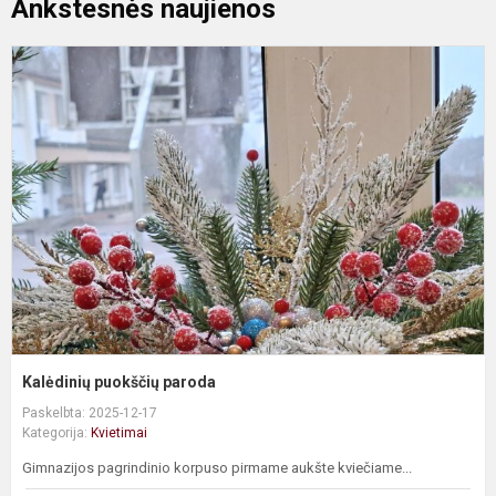
Ankstesnės naujienos
K
p
p
Kalėdinių puokščių paroda
Paskelbta: 2025-12-17
Kategorija:
Kvietimai
Gimnazijos pagrindinio korpuso pirmame aukšte kviečiame...