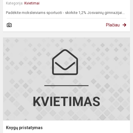
Kategorija:
Kvietimai
Padėkite moksleiviams sportuoti - skirkite 1,2% Josvainių gimnazijai...
Plačiau
K
p
Knygų pristatymas