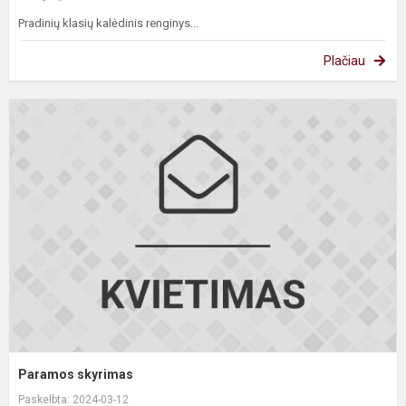
Pradinių klasių kalėdinis renginys...
Plačiau
P
s
Paramos skyrimas
Paskelbta: 2024-03-12