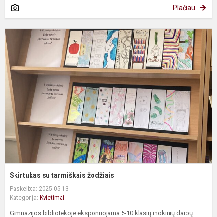
Plačiau
S
s
t
ž
Skirtukas su tarmiškais žodžiais
Paskelbta: 2025-05-13
Kategorija:
Kvietimai
Gimnazijos bibliotekoje eksponuojama 5-10 klasių mokinių darbų