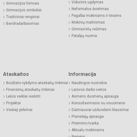
Vidurinis ugdymas
Gimnazijos himnas
Neformalus švietimas
Gimnazijos simboliai
Pagalba mokiniams ir tėvams
Tradiciniai renginiai
Mokinių maitinimas
Bendradarbiavimas
Gimnazistų vežimas
Patalpų nuoma
Ataskaitos
Informacija
Biudžeto vykdymo ataskaitų rinkiniai
Naudingos nuorodos
Finansinių ataskaitų rinkiniai
Laisvos darbo vietos
Lėšos veiklai viešinti
Asmens duomenų apsauga
Projektai
Konsultavimasis su visuomene
Viešieji pirkimai
Dažniausiai užduodami klausimai
Pranešėjų apsauga
Priėmimo tvarka
Aktualu mokiniams
Rėmėjai