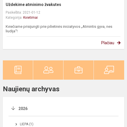
Uždekime atminimo žvakutes
Paskelbta: 2021-01-12
Kategorija:
Kvietimai
Kviečiame prisijungti prie pilietinės iniciatyvos „Atmintis gyva, nes
liudija“!
Plačiau
Naujienų archyvas
2026
LIEPA (1)