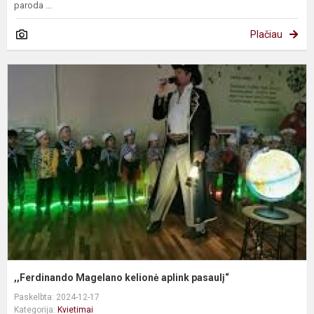
paroda ...
Plačiau
,
M
k
a
p
,,Ferdinando Magelano kelionė aplink pasaulį“
Paskelbta: 2024-12-17
Kategorija:
Kvietimai