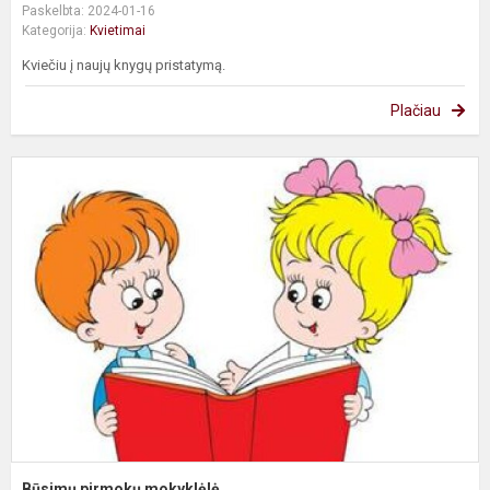
Paskelbta: 2024-01-16
Kategorija:
Kvietimai
Kviečiu į naujų knygų pristatymą.
Plačiau
B
p
m
Būsimų pirmokų mokyklėlė