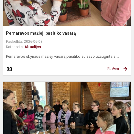
Pernaravos mažieji pasitiko vasarą
Paskelbta: 2026-06-08
Kategorija:
Aktualijos
Pernaravos skyriaus mažieji vasarą pasitiko su savo užaugintais ...
Plačiau
A
ir
t
e