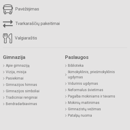
Pavėžėjimas
Tvarkaraščių pakeitimai
Valgiaraštis
Gimnazija
Paslaugos
Apie gimnaziją
Biblioteka
Vizija, misija
Ikimokyklinis, priešmokyklinis
ugdymas
Pasiekimai
Vidurinis ugdymas
Gimnazijos himnas
Neformalus švietimas
Gimnazijos simboliai
Pagalba mokiniams ir tėvams
Tradiciniai renginiai
Mokinių maitinimas
Bendradarbiavimas
Gimnazistų vežimas
Patalpų nuoma