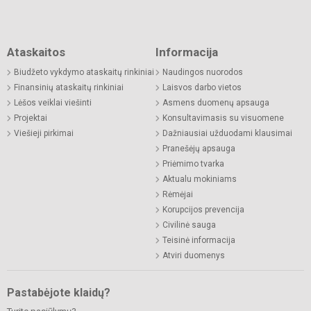
Ataskaitos
Informacija
Biudžeto vykdymo ataskaitų rinkiniai
Naudingos nuorodos
Finansinių ataskaitų rinkiniai
Laisvos darbo vietos
Lėšos veiklai viešinti
Asmens duomenų apsauga
Projektai
Konsultavimasis su visuomene
Viešieji pirkimai
Dažniausiai užduodami klausimai
Pranešėjų apsauga
Priėmimo tvarka
Aktualu mokiniams
Rėmėjai
Korupcijos prevencija
Civilinė sauga
Teisinė informacija
Atviri duomenys
Pastabėjote klaidų?