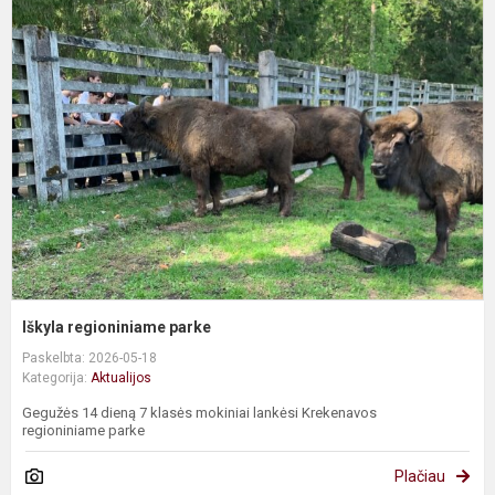
I
r
p
Iškyla regioniniame parke
Paskelbta: 2026-05-18
Kategorija:
Aktualijos
Gegužės 14 dieną 7 klasės mokiniai lankėsi Krekenavos
regioniniame parke
Plačiau