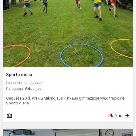
Sporto diena
Paskelbta: 2026-05-21
Kategorija:
Aktualijos
Gegužės 20 d. Krakių Mikalojaus Katkaus gimnazijoje vyko tradicinė
Sporto diena
Plačiau
I