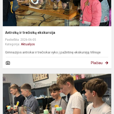
Antrokų ir trečiokų ekskursija
Paskelbta: 2026-06-05
Kategorija:
Aktualijos
Gimnazijos antrokai ir trečiokai vyko į pažintinę ekskursiją Vilniuje
Plačiau
I
į
p
r
c