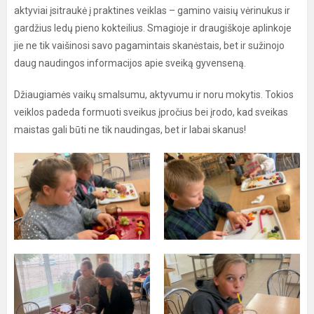
aktyviai įsitraukė į praktines veiklas – gamino vaisių vėrinukus ir
gardžius ledų pieno kokteilius. Smagioje ir draugiškoje aplinkoje
jie ne tik vaišinosi savo pagamintais skanėstais, bet ir sužinojo
daug naudingos informacijos apie sveiką gyvenseną.
Džiaugiamės vaikų smalsumu, aktyvumu ir noru mokytis. Tokios
veiklos padeda formuoti sveikus įpročius bei įrodo, kad sveikas
maistas gali būti ne tik naudingas, bet ir labai skanus!