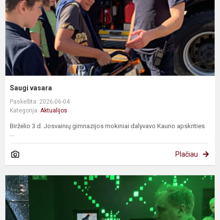
Saugi vasara
Paskelbta: 2026-06-04
Kategorija:
Aktualijos
Birželio 3 d. Josvainių gimnazijos mokiniai dalyvavo Kauno apskrities
...
Plačiau
I
į
M