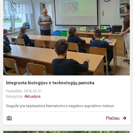
b
ir
t
p
Integruota biologijos ir technologijų pamoka
Paskelbta: 2026-05-21
Kategorija:
Aktualijos
Gegužė yra tarptautinis Nematomos negalios supratimo mėnuo
Plačiau