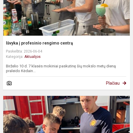
Išvyka į profesinio rengimo centrą
Paskelbta: 2026-06-04
Kategorija:
Aktualijos
Birželio 10 d. 7 klasės mokiniai paskutinę šių mokslo metų dieną
praleido Kėdain...
Plačiau
S
v