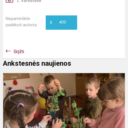
L. Varnelienė
Nepamirškite
0
AČIŪ
padėkoti autoriui
Grįžti
Ankstesnės naujienos
P
m
p
v