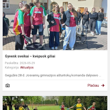
k
gi
Gyvenk sveikai – kvėpuok giliai
Paskelbta: 2026-05-29
Kategorija:
Aktualijos
Gegužės 28 d. Josvainių gimnazijos aštuntokų komanda dalyvavo ...
Plačiau
S
d