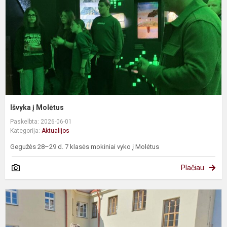
Išvyka į Molėtus
Paskelbta: 2026-06-01
Kategorija:
Aktualijos
Gegužės 28–29 d. 7 klasės mokiniai vyko į Molėtus
Plačiau
G
s
–