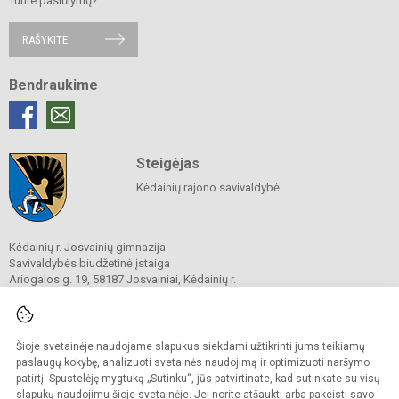
Turite pasiūlymų?
RAŠYKITE
Bendraukime
Steigėjas
Kėdainių rajono savivaldybė
Kėdainių r. Josvainių gimnazija
Savivaldybės biudžetinė įstaiga
Ariogalos g. 19, 58187 Josvainiai, Kėdainių r.
Tel.
0 347 73274
El. p.
mokykla@josvainiugimnazija.lt
Duomenys kaupiami ir saugomi
Juridinių asmenų registre
Šioje svetainėje naudojame slapukus siekdami užtikrinti jums teikiamų
Įmonės kodas 191018728
paslaugų kokybę, analizuoti svetainės naudojimą ir optimizuoti naršymo
patirtį. Spustelėję mygtuką „Sutinku“, jūs patvirtinate, kad sutinkate su visų
slapukų naudojimu šioje svetainėje. Jei norite atšaukti arba pakeisti savo