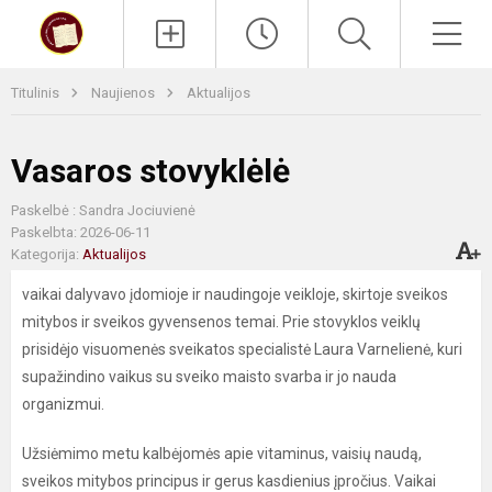
Paieška
Men
Titulinis
Naujienos
Aktualijos
Vasaros stovyklėlė
Paskelbė : Sandra Jociuvienė
Paskelbta: 2026-06-11
Kategorija:
Aktualijos
vaikai dalyvavo įdomioje ir naudingoje veikloje, skirtoje sveikos
mitybos ir sveikos gyvensenos temai. Prie stovyklos veiklų
prisidėjo visuomenės sveikatos specialistė Laura Varnelienė, kuri
supažindino vaikus su sveiko maisto svarba ir jo nauda
organizmui.
Užsiėmimo metu kalbėjomės apie vitaminus, vaisių naudą,
sveikos mitybos principus ir gerus kasdienius įpročius. Vaikai