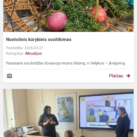
Nuotolinis kūrybinis susitikimas
Paskelbta: 2026-03-27
Kategorija:
Aktualijos
Pavasaris nuoširdžiai dovanoja mums šilumą, o Velykos – įkvėpimą.
Plačiau
I
p
„