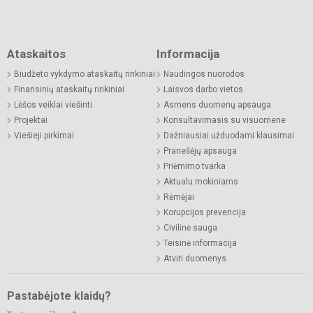
Ataskaitos
Informacija
Biudžeto vykdymo ataskaitų rinkiniai
Naudingos nuorodos
Finansinių ataskaitų rinkiniai
Laisvos darbo vietos
Lėšos veiklai viešinti
Asmens duomenų apsauga
Projektai
Konsultavimasis su visuomene
Viešieji pirkimai
Dažniausiai užduodami klausimai
Pranešėjų apsauga
Priėmimo tvarka
Aktualu mokiniams
Rėmėjai
Korupcijos prevencija
Civilinė sauga
Teisinė informacija
Atviri duomenys
Pastabėjote klaidų?