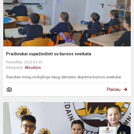
Pradinukai supažindinti su burnos sveikata
Paskelbta: 2026-03-20
Kategorija:
Aktualijos
Šiandien mūsų mokykloje daug dėmesio skyrėme burnos sveikatai
Plačiau
R
d
k