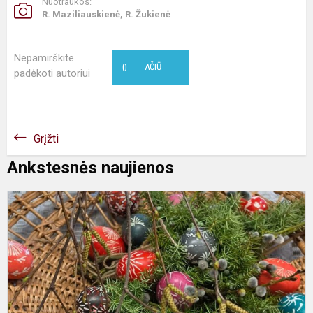
Nuotraukos:
R. Maziliauskienė, R. Žukienė
Nepamirškite
0
AČIŪ
padėkoti autoriui
Grįžti
Ankstesnės naujienos
N
k
s