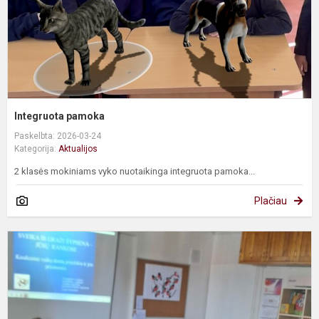
Integruota pamoka
Paskelbta: 2026-03-24
Kategorija:
Aktualijos
2 klasės mokiniams vyko nuotaikinga integruota pamoka...
Plačiau
P
s
s
b
s