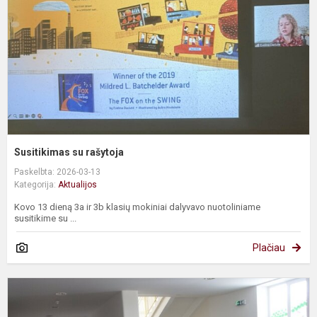
Susitikimas su rašytoja
Paskelbta: 2026-03-13
Kategorija:
Aktualijos
Kovo 13 dieną 3a ir 3b klasių mokiniai dalyvavo nuotoliniame
susitikime su ...
Plačiau
S
L