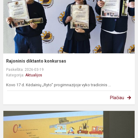
Rajoninis diktanto konkursas
Paskelbta: 2026-03-19
Kategorija:
Aktualijos
Kovo 17 d. Kėdainių „Ryto“ progimnazijoje vyko tradicinis ...
Plačiau
S
s
r