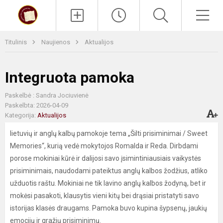
Paieška
Men
Titulinis
Naujienos
Aktualijos
Integruota pamoka
Paskelbė : Sandra Jociuvienė
Paskelbta: 2026-04-09
Kategorija:
Aktualijos
lietuvių ir anglų kalbų pamokoje tema „Šilti prisiminimai / Sweet
Memories“, kurią vedė mokytojos Romalda ir Reda. Dirbdami
porose mokiniai kūrė ir dalijosi savo įsimintiniausiais vaikystės
prisiminimais, naudodami pateiktus anglų kalbos žodžius, atliko
užduotis raštu. Mokiniai ne tik lavino anglų kalbos žodyną, bet ir
mokėsi pasakoti, klausytis vieni kitų bei drąsiai pristatyti savo
istorijas klasės draugams. Pamoka buvo kupina šypsenų, jaukių
emocijų ir gražių prisiminimų.