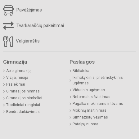
Pavėžėjimas
Tvarkaraščių pakeitimai
Valgiaraštis
Gimnazija
Paslaugos
Apie gimnaziją
Biblioteka
Vizija, misija
Ikimokyklinis, priešmokyklinis
ugdymas
Pasiekimai
Vidurinis ugdymas
Gimnazijos himnas
Neformalus švietimas
Gimnazijos simboliai
Pagalba mokiniams ir tėvams
Tradiciniai renginiai
Mokinių maitinimas
Bendradarbiavimas
Gimnazistų vežimas
Patalpų nuoma