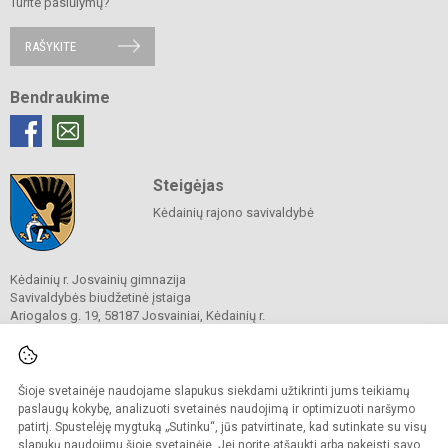
Turite pasiūlymų?
RAŠYKITE
Bendraukime
Steigėjas
Kėdainių rajono savivaldybė
Kėdainių r. Josvainių gimnazija
Savivaldybės biudžetinė įstaiga
Ariogalos g. 19, 58187 Josvainiai, Kėdainių r.
Tel.
0 347 73274
El. p.
mokykla@josvainiugimnazija.lt
Duomenys kaupiami ir saugomi
Juridinių asmenų registre
Šioje svetainėje naudojame slapukus siekdami užtikrinti jums teikiamų
Įmonės kodas 191018728
paslaugų kokybę, analizuoti svetainės naudojimą ir optimizuoti naršymo
patirtį. Spustelėję mygtuką „Sutinku“, jūs patvirtinate, kad sutinkate su visų
slapukų naudojimu šioje svetainėje. Jei norite atšaukti arba pakeisti savo