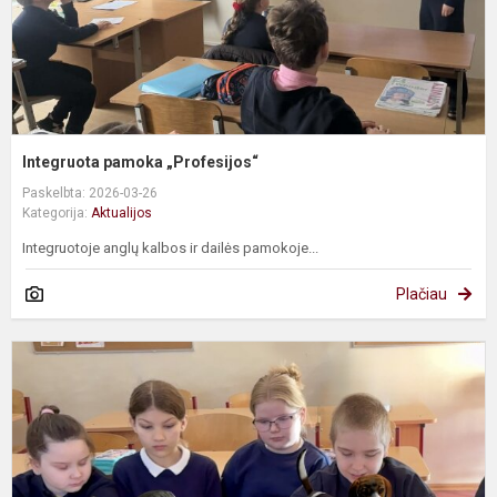
Integruota pamoka „Profesijos“
Paskelbta: 2026-03-26
Kategorija:
Aktualijos
Integruotoje anglų kalbos ir dailės pamokoje...
Plačiau
I
p