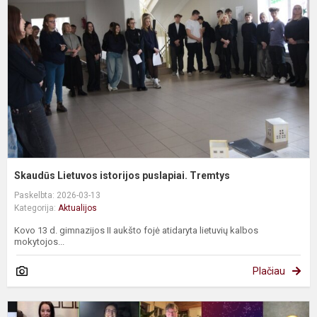
i
p
T
Skaudūs Lietuvos istorijos puslapiai. Tremtys
Paskelbta: 2026-03-13
Kategorija:
Aktualijos
Kovo 13 d. gimnazijos II aukšto fojė atidaryta lietuvių kalbos
mokytojos...
Plačiau
N