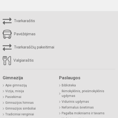
Tvarkaraštis
Pavėžėjimas
Tvarkaraščių pakeitimai
Valgiaraštis
Gimnazija
Paslaugos
Apie gimnaziją
Biblioteka
Vizija, misija
Ikimokyklinis, priešmokyklinis
ugdymas
Pasiekimai
Vidurinis ugdymas
Gimnazijos himnas
Neformalus švietimas
Gimnazijos simboliai
Pagalba mokiniams ir tėvams
Tradiciniai renginiai