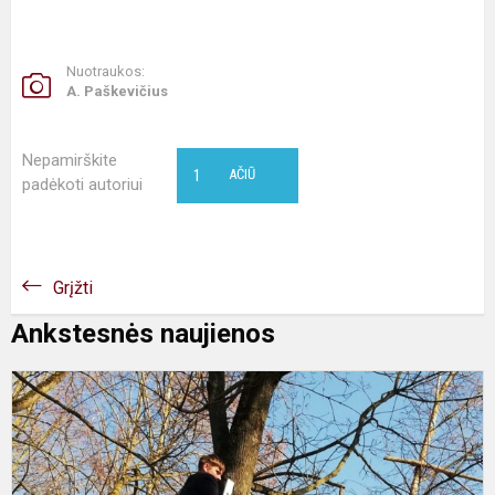
Nuotraukos:
A. Paškevičius
Nepamirškite
1
AČIŪ
padėkoti autoriui
Grįžti
Ankstesnės naujienos
Ž
d
p
g