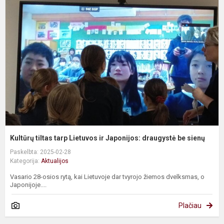
t
t
L
ir
J
d
b
si
Kultūrų tiltas tarp Lietuvos ir Japonijos: draugystė be sienų
Paskelbta: 2025-02-28
Kategorija:
Aktualijos
Vasario 28-osios rytą, kai Lietuvoje dar tvyrojo žiemos dvelksmas, o
Japonijoje....
Plačiau