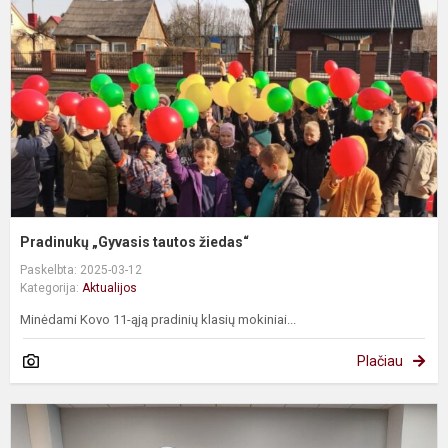
ž
Pradinukų „Gyvasis tautos žiedas“
Paskelbta: 2025-03-12
Kategorija:
Aktualijos
Minėdami Kovo 11-ąją pradinių klasių mokiniai...
Plačiau
G
i