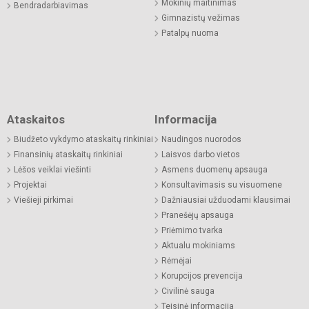
Mokinių maitinimas
Bendradarbiavimas
Gimnazistų vežimas
Patalpų nuoma
Ataskaitos
Informacija
Biudžeto vykdymo ataskaitų rinkiniai
Naudingos nuorodos
Finansinių ataskaitų rinkiniai
Laisvos darbo vietos
Lėšos veiklai viešinti
Asmens duomenų apsauga
Projektai
Konsultavimasis su visuomene
Viešieji pirkimai
Dažniausiai užduodami klausimai
Pranešėjų apsauga
Priėmimo tvarka
Aktualu mokiniams
Rėmėjai
Korupcijos prevencija
Civilinė sauga
Teisinė informacija