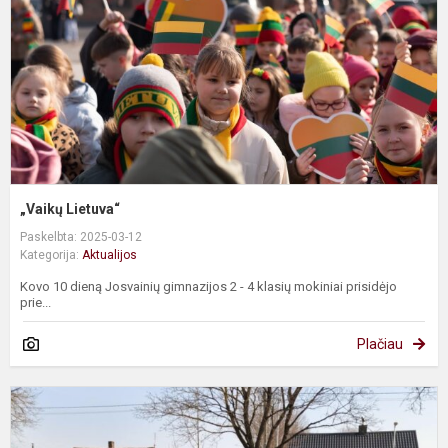
„Vaikų Lietuva“
Paskelbta: 2025-03-12
Kategorija:
Aktualijos
Kovo 10 dieną Josvainių gimnazijos 2 - 4 klasių mokiniai prisidėjo
prie...
Plačiau
P
„
t