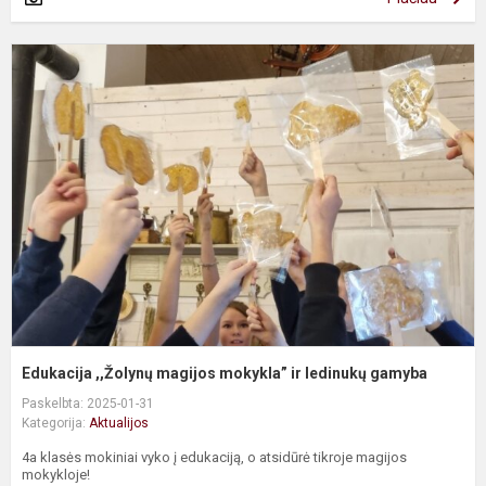
E
,
m
m
ir
l
g
Edukacija ,,Žolynų magijos mokykla” ir ledinukų gamyba
Paskelbta: 2025-01-31
Kategorija:
Aktualijos
4a klasės mokiniai vyko į edukaciją, o atsidūrė tikroje magijos
mokykloje!