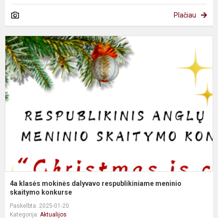
Plačiau
4
k
m
d
r
m
s
4a klasės mokinės dalyvavo respublikiniame meninio
skaitymo konkurse
Paskelbta: 2025-01-20
Kategorija:
Aktualijos