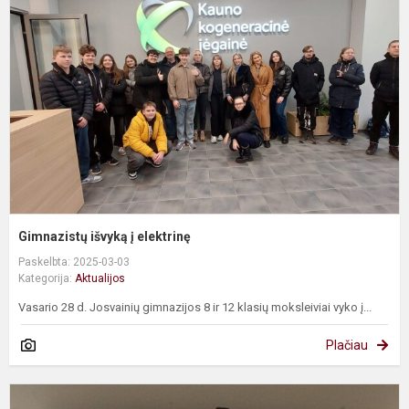
į
e
Gimnazistų išvyką į elektrinę
Paskelbta: 2025-03-03
Kategorija:
Aktualijos
Vasario 28 d. Josvainių gimnazijos 8 ir 12 klasių moksleiviai vyko į...
Plačiau
K