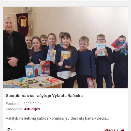
S
s
r
V
R
Susitikimas su rašytoju Vytautu Račicku
Paskelbta: 2025-02-24
Kategorija:
Aktualijos
Valstybinė lietuvių kalbos komisija jau dešimtą kartą kviečia...
Plačiau