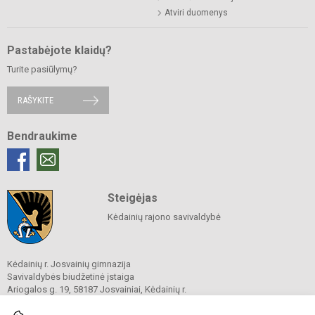
Atviri duomenys
Pastabėjote klaidų?
Turite pasiūlymų?
RAŠYKITE
Bendraukime
Steigėjas
Kėdainių rajono savivaldybė
Kėdainių r. Josvainių gimnazija
Savivaldybės biudžetinė įstaiga
Ariogalos g. 19, 58187 Josvainiai, Kėdainių r.
Tel.
0 347 73274
El. p.
mokykla@josvainiugimnazija.lt