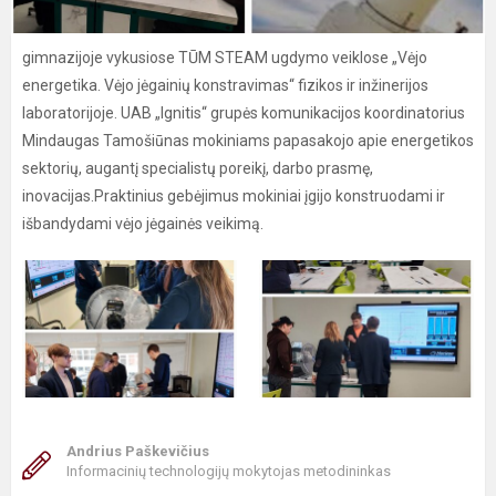
gimnazijoje vykusiose TŪM STEAM ugdymo veiklose „Vėjo
energetika. Vėjo jėgainių konstravimas“ fizikos ir inžinerijos
laboratorijoje. UAB „Ignitis“ grupės komunikacijos koordinatorius
Mindaugas Tamošiūnas mokiniams papasakojo apie energetikos
sektorių, augantį specialistų poreikį, darbo prasmę,
inovacijas.Praktinius gebėjimus mokiniai įgijo konstruodami ir
išbandydami vėjo jėgainės veikimą.
Andrius Paškevičius
Informacinių technologijų mokytojas metodininkas