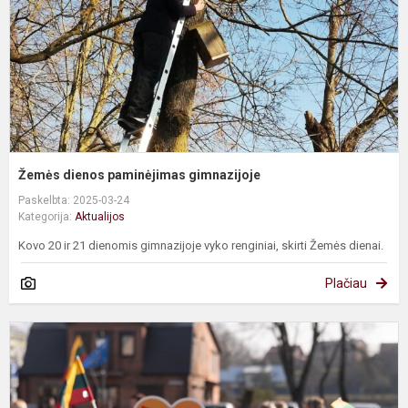
Žemės dienos paminėjimas gimnazijoje
Paskelbta: 2025-03-24
Kategorija:
Aktualijos
Kovo 20 ir 21 dienomis gimnazijoje vyko renginiai, skirti Žemės dienai.
Plačiau
„
L