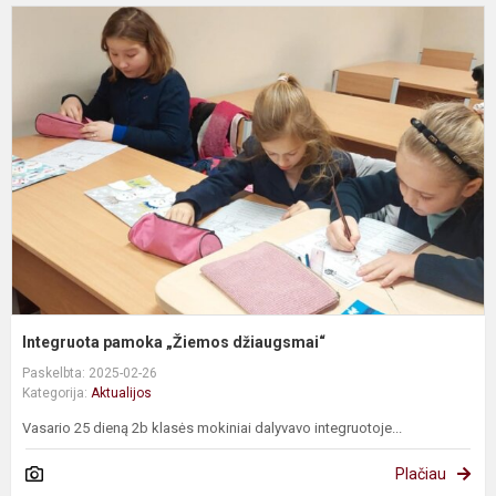
I
p
„
d
Integruota pamoka „Žiemos džiaugsmai“
Paskelbta: 2025-02-26
Kategorija:
Aktualijos
Vasario 25 dieną 2b klasės mokiniai dalyvavo integruotoje...
Plačiau