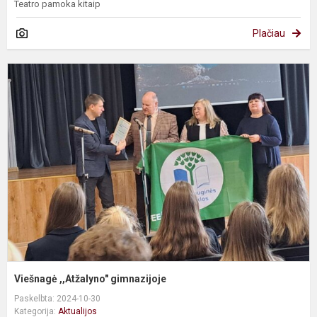
Teatro pamoka kitaip
Plačiau
V
,
g
Viešnagė ,,Atžalyno" gimnazijoje
Paskelbta: 2024-10-30
Kategorija:
Aktualijos