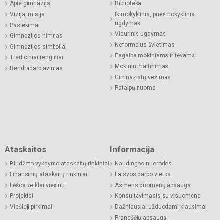
Apie gimnaziją
Biblioteka
Vizija, misija
Ikimokyklinis, priešmokyklinis
ugdymas
Pasiekimai
Vidurinis ugdymas
Gimnazijos himnas
Neformalus švietimas
Gimnazijos simboliai
Pagalba mokiniams ir tėvams
Tradiciniai renginiai
Mokinių maitinimas
Bendradarbiavimas
Gimnazistų vežimas
Patalpų nuoma
Ataskaitos
Informacija
Biudžeto vykdymo ataskaitų rinkiniai
Naudingos nuorodos
Finansinių ataskaitų rinkiniai
Laisvos darbo vietos
Lėšos veiklai viešinti
Asmens duomenų apsauga
Projektai
Konsultavimasis su visuomene
Viešieji pirkimai
Dažniausiai užduodami klausimai
Pranešėjų apsauga