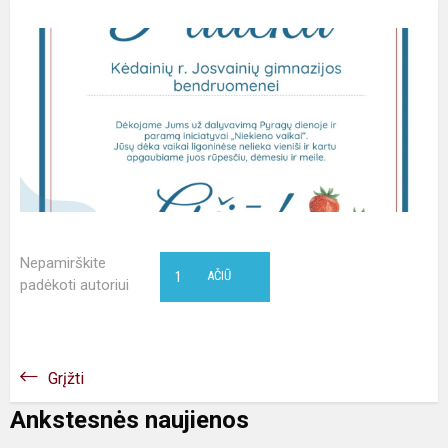
Nepamirškite
1
AČIŪ
padėkoti autoriui
Grįžti
Ankstesnės naujienos