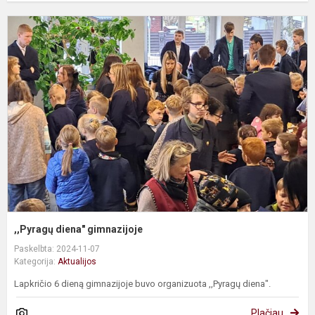
,
d
g
,,Pyragų diena" gimnazijoje
Paskelbta: 2024-11-07
Kategorija:
Aktualijos
Lapkričio 6 dieną gimnazijoje buvo organizuota ,,Pyragų diena".
Plačiau