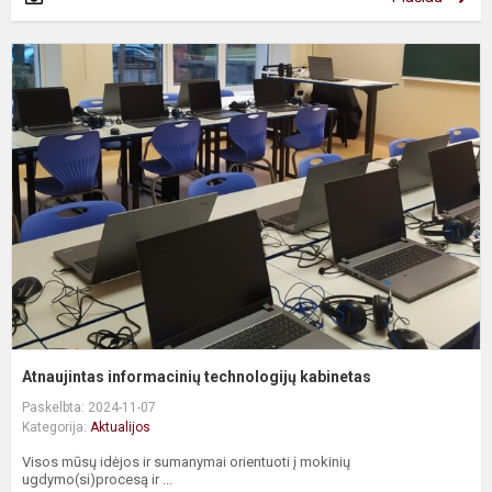
A
i
t
k
Atnaujintas informacinių technologijų kabinetas
Paskelbta: 2024-11-07
Kategorija:
Aktualijos
Visos mūsų idėjos ir sumanymai orientuoti į mokinių
ugdymo(si)procesą ir ...