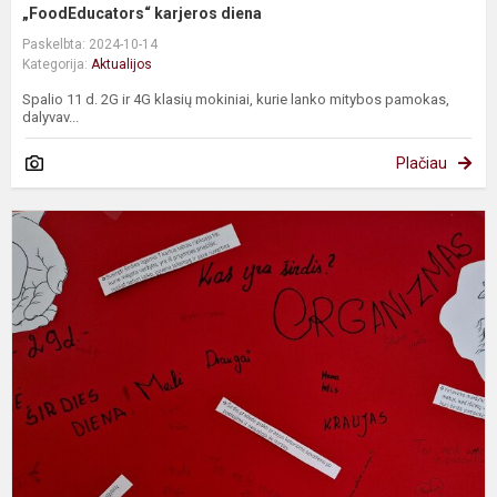
„FoodEducators“ karjeros diena
Paskelbta: 2024-10-14
Kategorija:
Aktualijos
Spalio 11 d. 2G ir 4G klasių mokiniai, kurie lanko mitybos pamokas,
dalyvav...
Plačiau
P
P
š
d