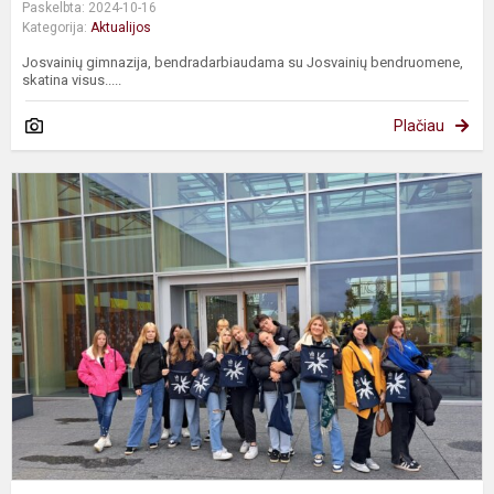
Paskelbta: 2024-10-16
Kategorija:
Aktualijos
Josvainių gimnazija, bendradarbiaudama su Josvainių bendruomene,
skatina visus.....
Plačiau
„
k
d