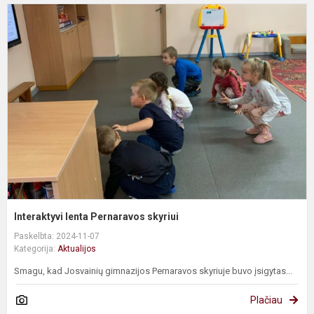
I
l
P
s
Interaktyvi lenta Pernaravos skyriui
Paskelbta: 2024-11-07
Kategorija:
Aktualijos
Smagu, kad Josvainių gimnazijos Pernaravos skyriuje buvo įsigytas...
Plačiau