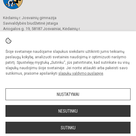
Kėdainių r. Josvainių gimnazija
Savivaldybės biudžetinė įstaiga
Ariogalos g. 19, 58187 Josvainiai, Kėdainių r.
Tel.
0 347 73274
El. p.
mokykla@josvainiugimnazija.lt
Duomenys kaupiami ir saugomi
Juridinių asmenų registre
Šioje svetainėje naudojame slapukus siekdami užtikrinti jums teikiamų
Įmonės kodas 191018728
paslaugų kokybę, analizuoti svetainės naudojimą ir optimizuoti naršymo
patirtį. Spustelėję mygtuką „Sutinku“, jūs patvirtinate, kad sutinkate su visų
slapukų naudojimu šioje svetainėje. Jei norite atšaukti arba pakeisti savo
sutikimus, prašome apsilankyti
slapukų valdymo puslapyje
.
© 2020. Kėdainių r. Josvainių gimnazija. Visos teisės saugomos.
Kopijuoti turinį be raštiško gimnazijos sutikimo griežtai draudžiama.
NUSTATYMAI
Prieinamumo paraiška
Slapukų valdymas
Sumanus būdas atnaujinti
NESUTINKU
mokyklos interneto
svetainę
SUTINKU