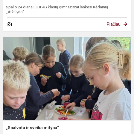
Spalio 24 dieną 3G ir 4G klasių gimnazistai lankėsi Kėdainių
,,Atžalyno“...
Plačiau
„
ir
s
m
„Spalvota ir sveika mityba“