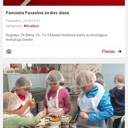
Paminėta Pasaulinė širdies diena
Paskelbta: 2024-10-01
Kategorija:
Aktualijos
Rugsėjo 29 dieną 1G, 7 ir 5 klasės mokiniai kartu su biologijos
mokytoja Giedre
Plačiau
3
a
k
i