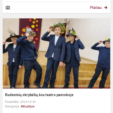
Plačiau
R
s
š
t
p
Rudeninių skrybėlių šou teatro pamokoje
Paskelbta: 2024-10-30
Kategorija:
Aktualijos