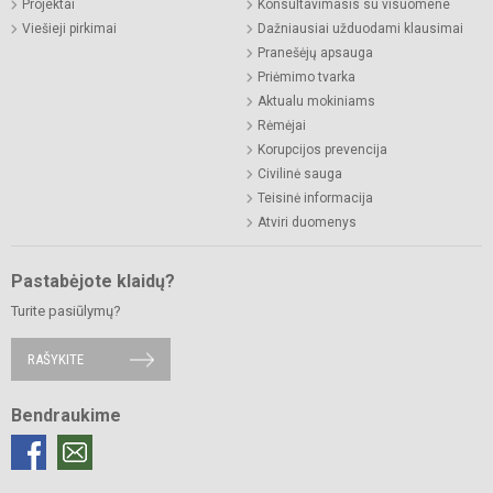
Projektai
Konsultavimasis su visuomene
Viešieji pirkimai
Dažniausiai užduodami klausimai
Pranešėjų apsauga
Priėmimo tvarka
Aktualu mokiniams
Rėmėjai
Korupcijos prevencija
Civilinė sauga
Teisinė informacija
Atviri duomenys
Pastabėjote klaidų?
Turite pasiūlymų?
RAŠYKITE
Bendraukime