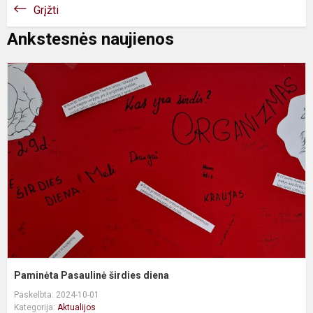
Grįžti
Ankstesnės naujienos
P
P
š
d
Paminėta Pasaulinė širdies diena
Paskelbta: 2024-10-01
Kategorija:
Aktualijos