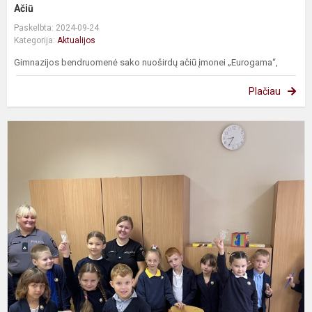
Ačiū
Paskelbta: 2024-09-24
Kategorija:
Aktualijos
Gimnazijos bendruomenė sako nuoširdų ačiū įmonei „Eurogama“,
Plačiau
L
p
p