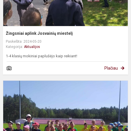
Žingsniai aplink Josvainių miestelį
Paskelbta: 2024-05-20
Kategorija:
Aktualijos
1-4 klasių mokiniai paplušėjo kaip reikiant!
Plačiau
P
p
t
v