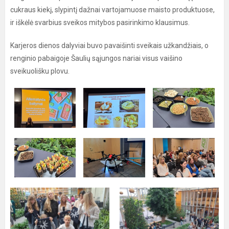
cukraus kiekį, slypintį dažnai vartojamuose maisto produktuose,
ir iškėlė svarbius sveikos mitybos pasirinkimo klausimus.
Karjeros dienos dalyviai buvo pavaišinti sveikais užkandžiais, o
renginio pabaigoje Šaulių sąjungos nariai visus vaišino
sveikuolišku plovu.