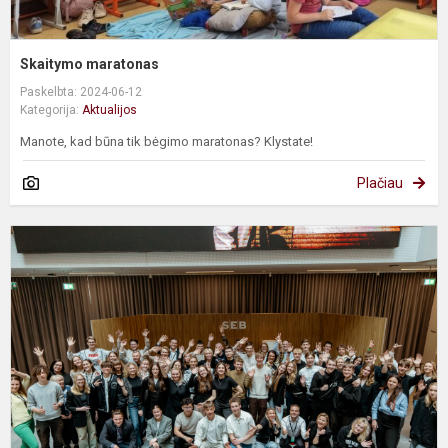
Skaitymo maratonas
Paskelbta: 2024-06-12
Kategorija:
Aktualijos
Manote, kad būna tik bėgimo maratonas? Klystate!
Plačiau
F
r
u
J
g