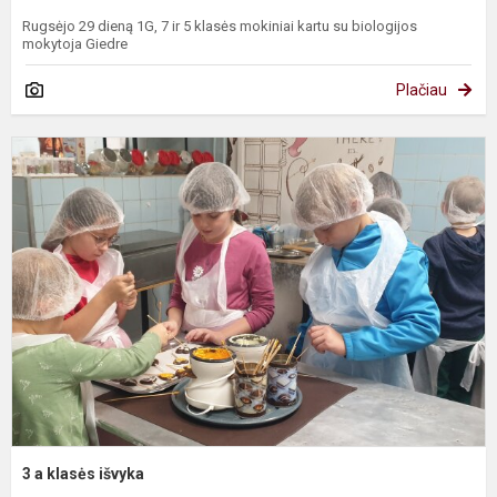
Rugsėjo 29 dieną 1G, 7 ir 5 klasės mokiniai kartu su biologijos
mokytoja Giedre
Plačiau
3
a
k
i
3 a klasės išvyka