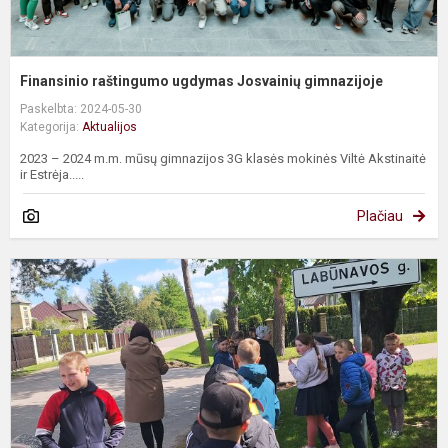
Finansinio raštingumo ugdymas Josvainių gimnazijoje
Paskelbta: 2024-05-30
Kategorija:
Aktualijos
2023 – 2024 m.m. mūsų gimnazijos 3G klasės mokinės Viltė Akstinaitė
ir Estrėja.....
Plačiau
Ž
a
J
m