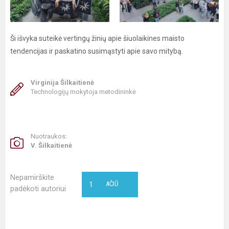
Ši išvyka suteikė vertingų žinių apie šiuolaikines maisto
tendencijas ir paskatino susimąstyti apie savo mitybą.
Virginija Šilkaitienė
Technologijų mokytoja metodininkė
Nuotraukos:
V. Šilkaitienė
Nepamirškite
1
AČIŪ
padėkoti autoriui