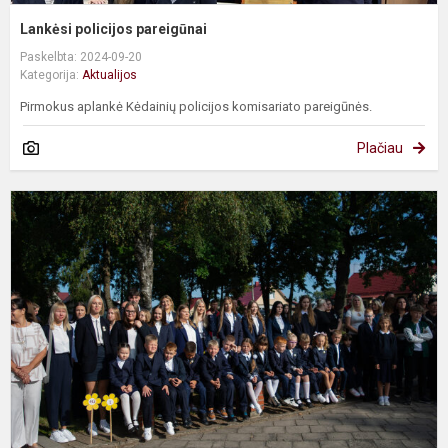
Lankėsi policijos pareigūnai
Paskelbta: 2024-09-20
Kategorija:
Aktualijos
Pirmokus aplankė Kėdainių policijos komisariato pareigūnės.
Plačiau
S
n
m
m
p