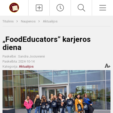
Paieška
Men
Titulinis
Naujienos
Aktualijos
„FoodEducators“ karjeros
diena
Paskelbė : Sandra Jociuvienė
Paskelbta: 2024-10-14
Kategorija:
Aktualijos