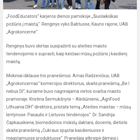
„FoodEducators“ karjeros dienos pamokoje „Šiuolaikiškas
požiūris į maistą“. Renginys vyko Babtuose, Kauno rajone, UAB
„Agrokoncerne“.
Renginys buvo skirtas susipažinti su ateities maisto
tendencijomis ir suprasti, kaip keičiasi mūsų požiūris į kasdienį
maistą.
Mokiniai išklausė tris pranešimus. Arnas Radzevičius, UAB
„Agrokoncernas“ komercijos direktorius, skaitė pranešimą „Be I
nebus DI“, kuriame buvo nagrinėjama vietos svarba maisto
pramonėje. Kristina Šermukšnytė – Alešiūnienė, „AgriFood
Lithuania DIH“ direktorė, pristatė temą „Ateities maistas – mūsų
lentynose: Pasaulio ir Lietuvos tendencijos“. Dr. Sandrija
Čapkauskienė, biomedicinos mokslų daktarė, docentė, dietistė
skaitė pranešimą „Cukraus spąstai kasdieniuose ir
mėgstamuose produktuose“. Pranešėja atkreipė dėmesį į