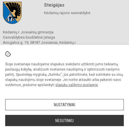
Steigėjas
Kėdainių rajono savivaldybė
Kėdainių r. Josvainių gimnazija
Savivaldybės biudžetinė įstaiga
Ariogalos g. 19, 58187 Josvainiai, Kėdainių r.
Tel.
0 347 73274
El. p.
mokykla@josvainiugimnazija.lt
Duomenys kaupiami ir saugomi
Juridinių asmenų registre
Šioje svetainėje naudojame slapukus siekdami užtikrinti jums teikiamų
Įmonės kodas 191018728
paslaugų kokybę, analizuoti svetainės naudojimą ir optimizuoti naršymo
patirtį. Spustelėję mygtuką „Sutinku“, jūs patvirtinate, kad sutinkate su visų
slapukų naudojimu šioje svetainėje. Jei norite atšaukti arba pakeisti savo
sutikimus, prašome apsilankyti
slapukų valdymo puslapyje
.
© 2020. Kėdainių r. Josvainių gimnazija. Visos teisės saugomos.
Kopijuoti turinį be raštiško gimnazijos sutikimo griežtai draudžiama.
NUSTATYMAI
Prieinamumo paraiška
Slapukų valdymas
Sumanus būdas atnaujinti
NESUTINKU
mokyklos interneto
svetainę