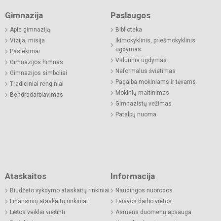
Gimnazija
Paslaugos
Apie gimnaziją
Biblioteka
Vizija, misija
Ikimokyklinis, priešmokyklinis
ugdymas
Pasiekimai
Vidurinis ugdymas
Gimnazijos himnas
Neformalus švietimas
Gimnazijos simboliai
Pagalba mokiniams ir tėvams
Tradiciniai renginiai
Mokinių maitinimas
Bendradarbiavimas
Gimnazistų vežimas
Patalpų nuoma
Ataskaitos
Informacija
Biudžeto vykdymo ataskaitų rinkiniai
Naudingos nuorodos
Finansinių ataskaitų rinkiniai
Laisvos darbo vietos
Lėšos veiklai viešinti
Asmens duomenų apsauga