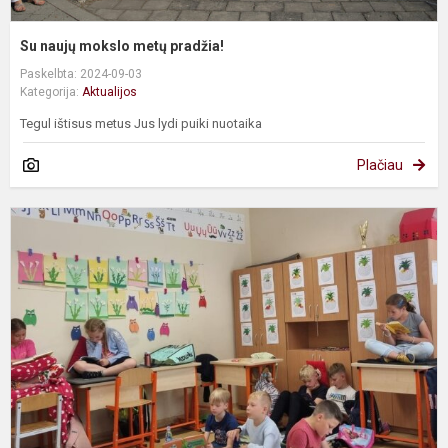
Su naujų mokslo metų pradžia!
Paskelbta: 2024-09-03
Kategorija:
Aktualijos
Tegul ištisus metus Jus lydi puiki nuotaika
Plačiau
S
m