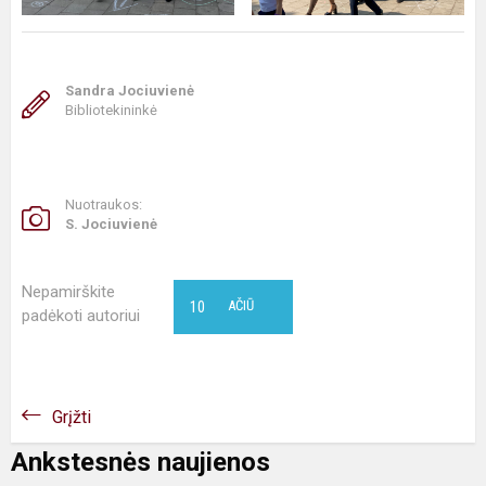
Sandra Jociuvienė
Bibliotekininkė
Nuotraukos:
S. Jociuvienė
Nepamirškite
10
AČIŪ
padėkoti autoriui
Grįžti
Ankstesnės naujienos