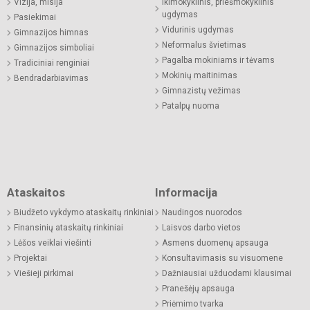
Vizija, misija
Ikimokyklinis, priešmokyklinis
ugdymas
Pasiekimai
Vidurinis ugdymas
Gimnazijos himnas
Neformalus švietimas
Gimnazijos simboliai
Pagalba mokiniams ir tėvams
Tradiciniai renginiai
Mokinių maitinimas
Bendradarbiavimas
Gimnazistų vežimas
Patalpų nuoma
Ataskaitos
Informacija
Biudžeto vykdymo ataskaitų rinkiniai
Naudingos nuorodos
Finansinių ataskaitų rinkiniai
Laisvos darbo vietos
Lėšos veiklai viešinti
Asmens duomenų apsauga
Projektai
Konsultavimasis su visuomene
Viešieji pirkimai
Dažniausiai užduodami klausimai
Pranešėjų apsauga
Priėmimo tvarka