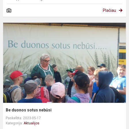
Plačiau
B
d
s
n
Be duonos sotus nebūsi
Paskelbta: 2023-05-17
Kategorija:
Aktualijos