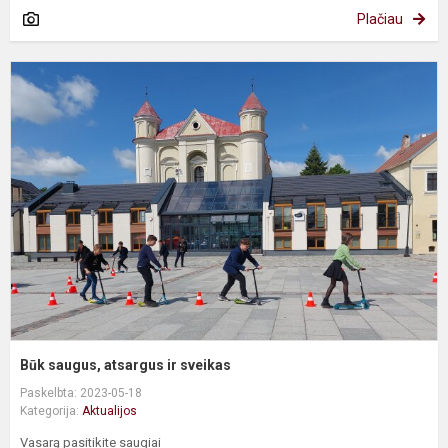
Plačiau
B
s
a
ir
s
Būk saugus, atsargus ir sveikas
Paskelbta: 2023-05-18
Kategorija:
Aktualijos
Vasarą pasitikite saugiai