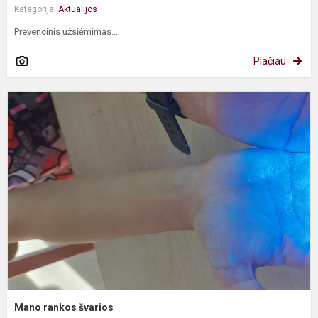
Kategorija:
Aktualijos
Prevencinis užsiėmimas...
Plačiau
M
r
š
Mano rankos švarios