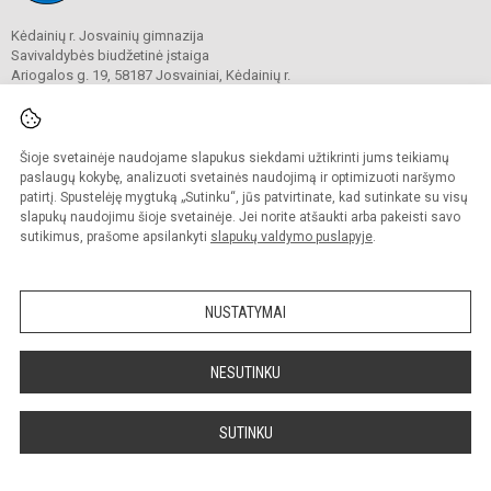
Kėdainių r. Josvainių gimnazija
Savivaldybės biudžetinė įstaiga
Ariogalos g. 19, 58187 Josvainiai, Kėdainių r.
Tel.
0 347 73274
El. p.
mokykla@josvainiugimnazija.lt
Duomenys kaupiami ir saugomi
Juridinių asmenų registre
Šioje svetainėje naudojame slapukus siekdami užtikrinti jums teikiamų
Įmonės kodas 191018728
paslaugų kokybę, analizuoti svetainės naudojimą ir optimizuoti naršymo
patirtį. Spustelėję mygtuką „Sutinku“, jūs patvirtinate, kad sutinkate su visų
slapukų naudojimu šioje svetainėje. Jei norite atšaukti arba pakeisti savo
sutikimus, prašome apsilankyti
slapukų valdymo puslapyje
.
© 2020. Kėdainių r. Josvainių gimnazija. Visos teisės saugomos.
Kopijuoti turinį be raštiško gimnazijos sutikimo griežtai draudžiama.
NUSTATYMAI
Prieinamumo paraiška
Slapukų valdymas
Sumanus būdas atnaujinti
NESUTINKU
mokyklos interneto
svetainę
SUTINKU