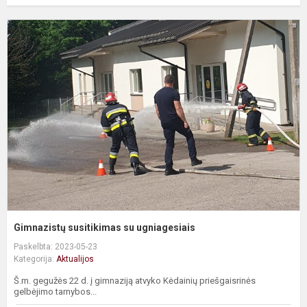
G
s
s
u
Gimnazistų susitikimas su ugniagesiais
Paskelbta: 2023-05-23
Kategorija:
Aktualijos
Š.m. gegužės 22 d. į gimnaziją atvyko Kėdainių priešgaisrinės
gelbėjimo tarnybos...