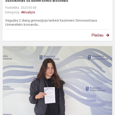
Susitikimas su universiteto atstovais
Paskelbta: 2023-05-08
Kategorija:
Aktualijos
Gegužės 2 dieną gimnazijoje lankėsi Kazimiero Simonavičiaus
Universiteto komanda...
Plačiau
7
oj
L
5
8
k
m
S
o