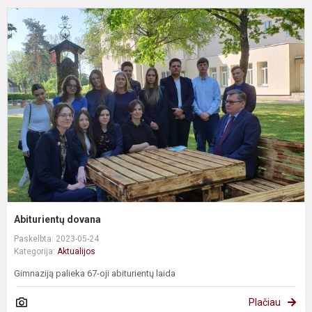
A
d
Abiturientų dovana
Paskelbta: 2023-05-24
Kategorija:
Aktualijos
Gimnaziją palieka 67-oji abiturientų laida
Plačiau