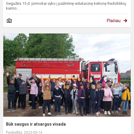
Gegužės 15 d. pirmokai vyko į pažintinę-edukacinę kelionę Radviliškių
kaimo...
Plačiau
B
s
ir
a
v
Būk saugus ir atsargus visada
Paskelbta: 2023-05-16