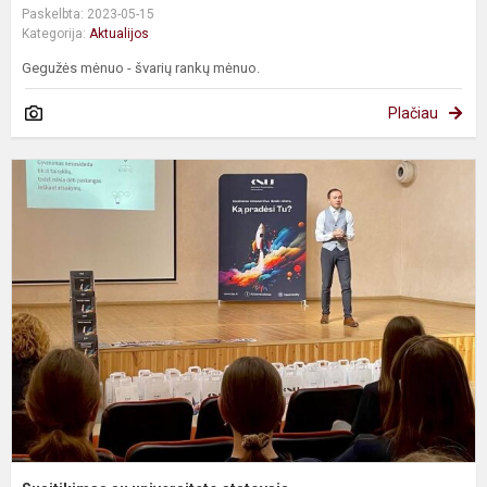
Paskelbta: 2023-05-15
Kategorija:
Aktualijos
Gegužės mėnuo - švarių rankų mėnuo.
Plačiau
S
s
u
a