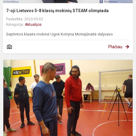
7-oji Lietuvos 5-8 klasių mokinių STEAM olimpiada
Paskelbta: 2023-05-02
Kategorija:
Aktualijos
Septintos klasės mokinė Ugnė Kotryna Motiejūnaitė dalyvavo
Plačiau
L
s
l
g