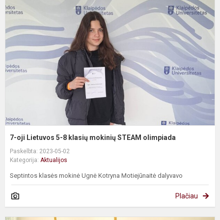
oj
L
5
8
k
m
S
o
7-oji Lietuvos 5-8 klasių mokinių STEAM olimpiada
Paskelbta: 2023-05-02
Kategorija:
Aktualijos
Septintos klasės mokinė Ugnė Kotryna Motiejūnaitė dalyvavo
Plačiau