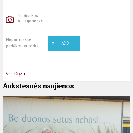
Nuotraukos:
V. Laganeckė
Nepamirškite
2
AČIŪ
padėkoti autoriui
Grįžti
Ankstesnės naujienos
B
d
s
n