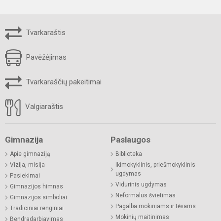
Tvarkaraštis
Pavėžėjimas
Tvarkaraščių pakeitimai
Valgiaraštis
Gimnazija
Paslaugos
Apie gimnaziją
Biblioteka
Vizija, misija
Ikimokyklinis, priešmokyklinis
ugdymas
Pasiekimai
Vidurinis ugdymas
Gimnazijos himnas
Neformalus švietimas
Gimnazijos simboliai
Pagalba mokiniams ir tėvams
Tradiciniai renginiai
Mokinių maitinimas
Bendradarbiavimas