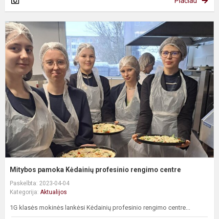
Plačiau
M
p
K
p
r
c
Mitybos pamoka Kėdainių profesinio rengimo centre
Paskelbta: 2023-04-04
Kategorija:
Aktualijos
1G klasės mokinės lankėsi Kėdainių profesinio rengimo centre...