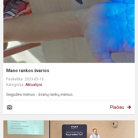
Mano rankos švarios
Paskelbta: 2023-05-15
Kategorija:
Aktualijos
Gegužės mėnuo - švarių rankų mėnuo.
Plačiau
S
s