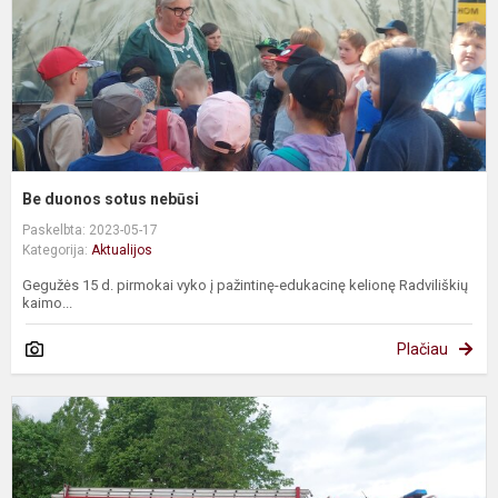
Be duonos sotus nebūsi
Paskelbta: 2023-05-17
Kategorija:
Aktualijos
Gegužės 15 d. pirmokai vyko į pažintinę-edukacinę kelionę Radviliškių
kaimo...
Plačiau
B
s
ir
a