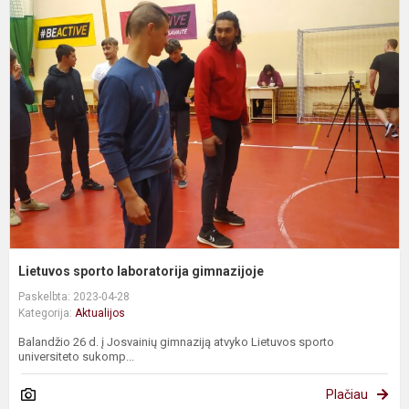
L
s
l
g
Lietuvos sporto laboratorija gimnazijoje
Paskelbta: 2023-04-28
Kategorija:
Aktualijos
Balandžio 26 d. į Josvainių gimnaziją atvyko Lietuvos sporto
universiteto sukomp...
Plačiau