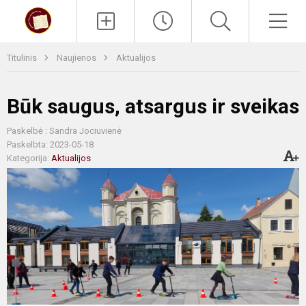
Paieška
Men
Titulinis
Naujienos
Aktualijos
Būk saugus, atsargus ir sveikas
Paskelbė : Sandra Jociuvienė
Paskelbta: 2023-05-18
Kategorija:
Aktualijos