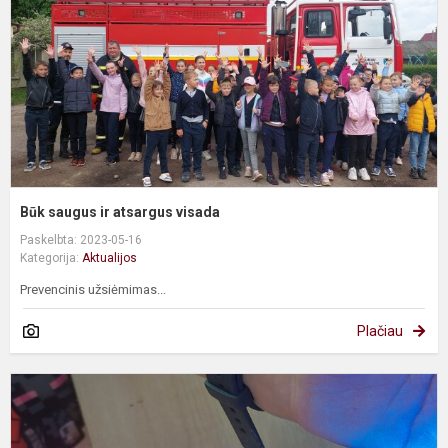
v
Būk saugus ir atsargus visada
Paskelbta: 2023-05-16
Kategorija:
Aktualijos
Prevencinis užsiėmimas...
Plačiau
M
r
š