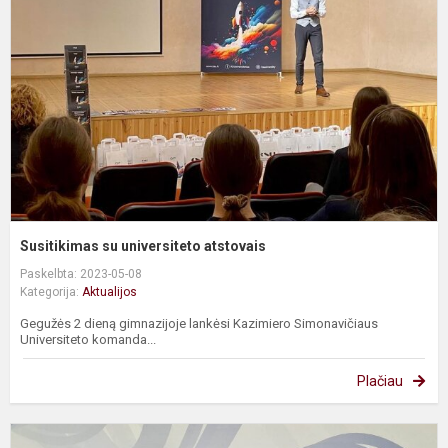
u
a
Susitikimas su universiteto atstovais
Paskelbta: 2023-05-08
Kategorija:
Aktualijos
Gegužės 2 dieną gimnazijoje lankėsi Kazimiero Simonavičiaus
Universiteto komanda...
Plačiau
7