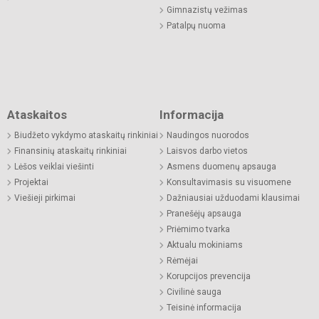
Gimnazistų vežimas
Patalpų nuoma
Ataskaitos
Informacija
Biudžeto vykdymo ataskaitų rinkiniai
Naudingos nuorodos
Finansinių ataskaitų rinkiniai
Laisvos darbo vietos
Lėšos veiklai viešinti
Asmens duomenų apsauga
Projektai
Konsultavimasis su visuomene
Viešieji pirkimai
Dažniausiai užduodami klausimai
Pranešėjų apsauga
Priėmimo tvarka
Aktualu mokiniams
Rėmėjai
Korupcijos prevencija
Civilinė sauga
Teisinė informacija