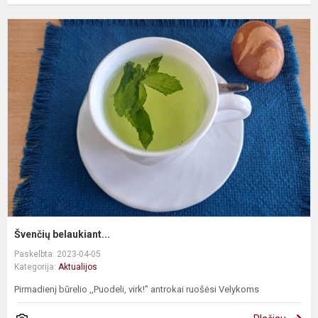
Š
b
Švenčių belaukiant...
Paskelbta: 2023-04-05
Kategorija:
Aktualijos
Pirmadienį būrelio ,,Puodeli, virk!" antrokai ruošėsi Velykoms