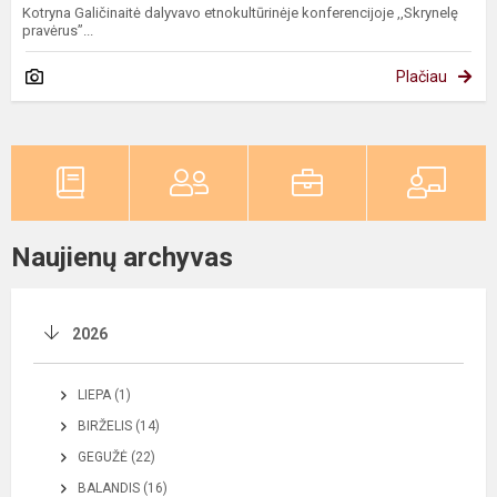
Kotryna Galičinaitė dalyvavo etnokultūrinėje konferencijoje ,,Skrynelę
pravėrus”...
Plačiau
Naujienų archyvas
2026
LIEPA (1)
BIRŽELIS (14)
GEGUŽĖ (22)
BALANDIS (16)