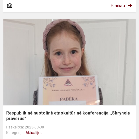
Plačiau
R
n
e
k
,
Respublikinė nuotolinė etnokultūrinė konferencija ,,Skrynelę
pravėrus”
Paskelbta: 2023-03-30
Kategorija:
Aktualijos