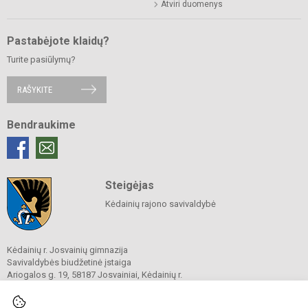
Atviri duomenys
Pastabėjote klaidų?
Turite pasiūlymų?
RAŠYKITE
Bendraukime
Steigėjas
Kėdainių rajono savivaldybė
Kėdainių r. Josvainių gimnazija
Savivaldybės biudžetinė įstaiga
Ariogalos g. 19, 58187 Josvainiai, Kėdainių r.
Tel.
0 347 73274
El. p.
mokykla@josvainiugimnazija.lt