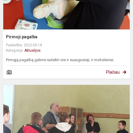
Pirmoji pagalba
Paskelbta: 2022-05-18
Kategorija:
Aktualijos
Pirmąją pagalbą galime suteikti visi ir suaugusieji, ir moksleiviai.
Plačiau
P
„
p
l
b