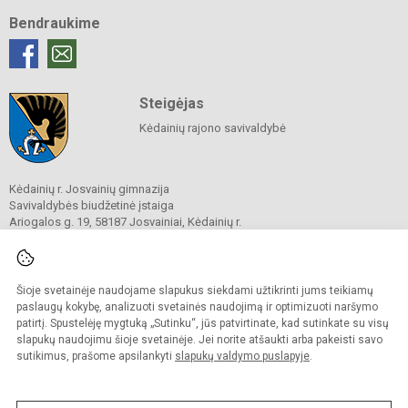
Bendraukime
Steigėjas
Kėdainių rajono savivaldybė
Kėdainių r. Josvainių gimnazija
Savivaldybės biudžetinė įstaiga
Ariogalos g. 19, 58187 Josvainiai, Kėdainių r.
Tel.
0 347 73274
El. p.
mokykla@josvainiugimnazija.lt
Duomenys kaupiami ir saugomi
Juridinių asmenų registre
Šioje svetainėje naudojame slapukus siekdami užtikrinti jums teikiamų
Įmonės kodas 191018728
paslaugų kokybę, analizuoti svetainės naudojimą ir optimizuoti naršymo
patirtį. Spustelėję mygtuką „Sutinku“, jūs patvirtinate, kad sutinkate su visų
slapukų naudojimu šioje svetainėje. Jei norite atšaukti arba pakeisti savo
sutikimus, prašome apsilankyti
slapukų valdymo puslapyje
.
© 2020. Kėdainių r. Josvainių gimnazija. Visos teisės saugomos.
Kopijuoti turinį be raštiško gimnazijos sutikimo griežtai draudžiama.