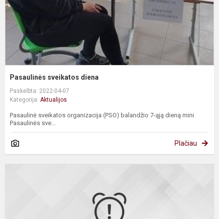
Pasaulinės sveikatos diena
Paskelbta: 2022-04-07
Kategorija:
Aktualijos
Pasaulinė sveikatos organizacija (PSO) balandžio 7-ąją dieną mini
Pasaulinės sve...
Plačiau
I
l
ir
a
k