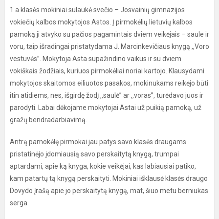
1 a klasės mokiniai sulaukė svečio – Josvainių gimnazijos
vokiečių kalbos mokytojos Astos. Į pirmokėlių lietuvių kalbos
pamoką ji atvyko su pačios pagamintais dviem veikėjais – saule ir
voru, taip išradingai pristatydama J. Marcinkevičiaus knygą ,,Voro
vestuvės”. Mokytoja Asta supažindino vaikus ir su dviem
vokiškais žodžiais, kuriuos pirmokėliai noriai kartojo. Klausydami
mokytojos skaitomos eiliuotos pasakos, mokinukams reikėjo būti
itin atidiems, nes, išgirdę žodį ,,saulė” ar ,,voras”, turėdavo juos ir
parodyti. Labai dėkojame mokytojai Astai už puikią pamoką, už
gražų bendradarbiavimą.
Antrą pamokėlę pirmokai jau patys savo klasės draugams
pristatinėjo įdomiausią savo perskaitytą knygą, trumpai
aptardami, apie ką knyga, kokie veikėjai, kas labiausiai patiko,
kam patartų tą knygą perskaityti. Mokiniai išklausė klasės draugo
Dovydo įrašą apie jo perskaitytą knygą, mat, šiuo metu berniukas
serga.