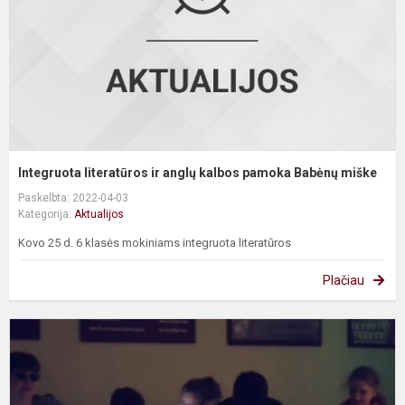
p
B
m
Integruota literatūros ir anglų kalbos pamoka Babėnų miške
Paskelbta: 2022-04-03
Kategorija:
Aktualijos
Kovo 25 d. 6 klasės mokiniams integruota literatūros
Plačiau
A
k
n
p