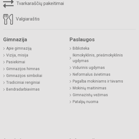
Tvarkaraščių pakeitimai
Valgiaraštis
Gimnazija
Paslaugos
Apie gimnaziją
Biblioteka
Vizija, misija
Ikimokyklinis, priešmokyklinis
ugdymas
Pasiekimai
Vidurinis ugdymas
Gimnazijos himnas
Neformalus švietimas
Gimnazijos simboliai
Pagalba mokiniams ir tėvams
Tradiciniai renginiai
Mokinių maitinimas
Bendradarbiavimas
Gimnazistų vežimas
Patalpų nuoma