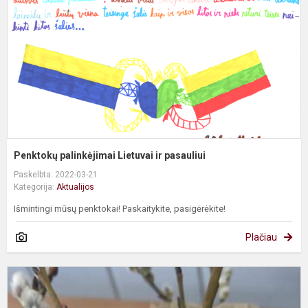
ir
p
Penktokų palinkėjimai Lietuvai ir pasauliui
Paskelbta: 2022-03-21
Kategorija:
Aktualijos
Išmintingi mūsų penktokai! Paskaitykite, pasigėrėkite!
Plačiau
Š
J
d