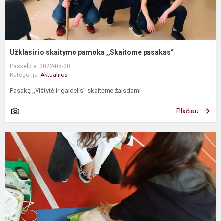
Užklasinio skaitymo pamoka ,,Skaitome pasakas“
Paskelbta: 2022-05-20
Kategorija:
Aktualijos
Pasaką ,,Vištytė ir gaidelis" skaitėme žaisdami
Plačiau
P
p