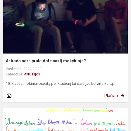
n
m
Ar kada nors praleidote naktį mokykloje?
Paskelbta: 2022-03-29
Kategorija:
Aktualijos
1G klasės mokiniai praeitą penktadienį tai darė jau ketvirtą kartą.
Plačiau
P
p
L