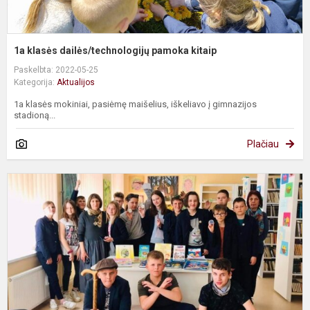
1a klasės dailės/technologijų pamoka kitaip
Paskelbta: 2022-05-25
Kategorija:
Aktualijos
1a klasės mokiniai, pasiėmę maišelius, iškeliavo į gimnazijos
stadioną...
Plačiau
U
s
p
,
p