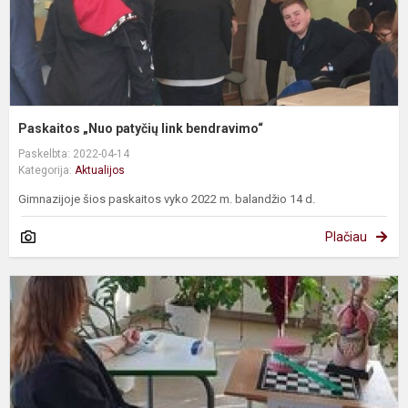
Paskaitos „Nuo patyčių link bendravimo“
Paskelbta: 2022-04-14
Kategorija:
Aktualijos
Gimnazijoje šios paskaitos vyko 2022 m. balandžio 14 d.
Plačiau
P
s
d