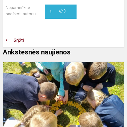
Nepamirškite
6
AČIŪ
padėkoti autoriui
Grįžti
Ankstesnės naujienos
1
k
d
p
k