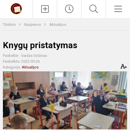
Paieška
Men
Titulinis
Naujienos
Aktualijos
Knygų pristatymas
Paskelbė : Vaidas Grišinas
Paskelbta: 2022-05-26
Kategorija:
Aktualijos