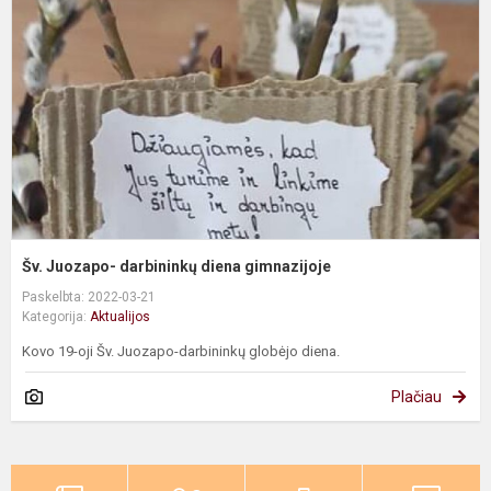
d
g
Šv. Juozapo- darbininkų diena gimnazijoje
Paskelbta: 2022-03-21
Kategorija:
Aktualijos
Kovo 19-oji Šv. Juozapo-darbininkų globėjo diena.
Plačiau