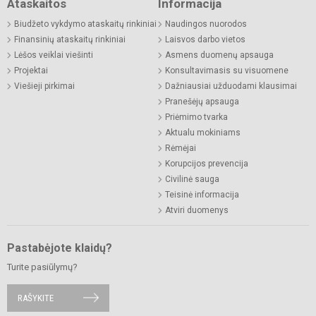
Ataskaitos
Informacija
Biudžeto vykdymo ataskaitų rinkiniai
Naudingos nuorodos
Finansinių ataskaitų rinkiniai
Laisvos darbo vietos
Lėšos veiklai viešinti
Asmens duomenų apsauga
Projektai
Konsultavimasis su visuomene
Viešieji pirkimai
Dažniausiai užduodami klausimai
Pranešėjų apsauga
Priėmimo tvarka
Aktualu mokiniams
Rėmėjai
Korupcijos prevencija
Civilinė sauga
Teisinė informacija
Atviri duomenys
Pastabėjote klaidų?
Turite pasiūlymų?
RAŠYKITE